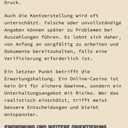
Druck.
Auch die Kontoerstellung wird oft
unterschätzt. Falsche oder unvollständige
Angaben können später zu Problemen bei
Auszahlungen führen. Es lohnt sich daher,
von Anfang an sorgfältig zu arbeiten und
Dokumente bereitzuhalten, falls eine
Verifizierung erforderlich ist.
Ein letzter Punkt betrifft die
Erwartungshaltung. Ein Online-Casino ist
kein Ort für sichere Gewinne, sondern ein
Unterhaltungsangebot mit Risiko. Wer das
realistisch einschätzt, trifft meist
bessere Entscheidungen und bleibt
entspannter.
Einordnung und weitere Orientierung