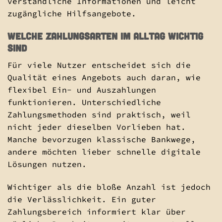
verständliche Informationen und leicht
zugängliche Hilfsangebote.
Welche Zahlungsarten im Alltag wichtig
sind
Für viele Nutzer entscheidet sich die
Qualität eines Angebots auch daran, wie
flexibel Ein- und Auszahlungen
funktionieren. Unterschiedliche
Zahlungsmethoden sind praktisch, weil
nicht jeder dieselben Vorlieben hat.
Manche bevorzugen klassische Bankwege,
andere möchten lieber schnelle digitale
Lösungen nutzen.
Wichtiger als die bloße Anzahl ist jedoch
die Verlässlichkeit. Ein guter
Zahlungsbereich informiert klar über