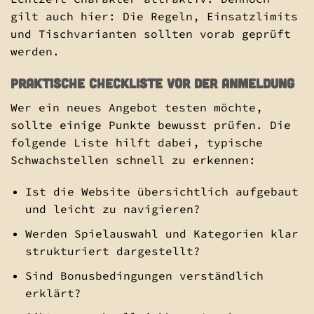
gilt auch hier: Die Regeln, Einsatzlimits
und Tischvarianten sollten vorab geprüft
werden.
Praktische Checkliste vor der Anmeldung
Wer ein neues Angebot testen möchte,
sollte einige Punkte bewusst prüfen. Die
folgende Liste hilft dabei, typische
Schwachstellen schnell zu erkennen:
Ist die Website übersichtlich aufgebaut
und leicht zu navigieren?
Werden Spielauswahl und Kategorien klar
strukturiert dargestellt?
Sind Bonusbedingungen verständlich
erklärt?