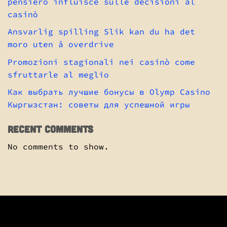
pensiero influisce sulle decisioni al
casinò
Ansvarlig spilling Slik kan du ha det
moro uten å overdrive
Promozioni stagionali nei casinò come
sfruttarle al meglio
Как выбрать лучшие бонусы в Olymp Casino
Кыргызстан: советы для успешной игры
Recent Comments
No comments to show.