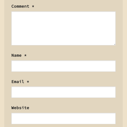
Comment
*
Name
*
Email
*
Website