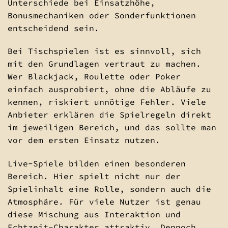
Unterschiede bei Einsatzhöhe,
Bonusmechaniken oder Sonderfunktionen
entscheidend sein.
Bei Tischspielen ist es sinnvoll, sich
mit den Grundlagen vertraut zu machen.
Wer Blackjack, Roulette oder Poker
einfach ausprobiert, ohne die Abläufe zu
kennen, riskiert unnötige Fehler. Viele
Anbieter erklären die Spielregeln direkt
im jeweiligen Bereich, und das sollte man
vor dem ersten Einsatz nutzen.
Live-Spiele bilden einen besonderen
Bereich. Hier spielt nicht nur der
Spielinhalt eine Rolle, sondern auch die
Atmosphäre. Für viele Nutzer ist genau
diese Mischung aus Interaktion und
Echtzeit-Charakter attraktiv. Dennoch