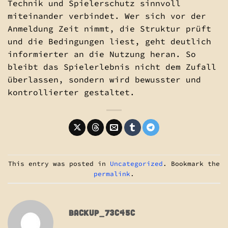
Technik und Spielerschutz sinnvoll
miteinander verbindet. Wer sich vor der
Anmeldung Zeit nimmt, die Struktur prüft
und die Bedingungen liest, geht deutlich
informierter an die Nutzung heran. So
bleibt das Spielerlebnis nicht dem Zufall
überlassen, sondern wird bewusster und
kontrollierter gestaltet.
This entry was posted in
Uncategorized
. Bookmark the
permalink
.
BACKUP_73C45C