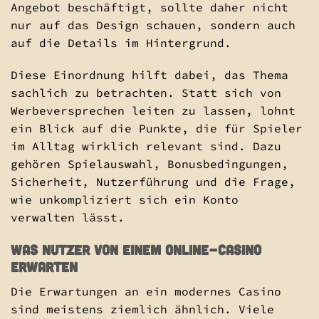
Angebot beschäftigt, sollte daher nicht
nur auf das Design schauen, sondern auch
auf die Details im Hintergrund.
Diese Einordnung hilft dabei, das Thema
sachlich zu betrachten. Statt sich von
Werbeversprechen leiten zu lassen, lohnt
ein Blick auf die Punkte, die für Spieler
im Alltag wirklich relevant sind. Dazu
gehören Spielauswahl, Bonusbedingungen,
Sicherheit, Nutzerführung und die Frage,
wie unkompliziert sich ein Konto
verwalten lässt.
Was Nutzer von einem Online-Casino
erwarten
Die Erwartungen an ein modernes Casino
sind meistens ziemlich ähnlich. Viele