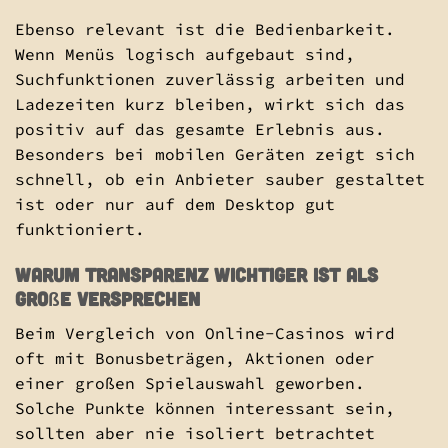
Ebenso relevant ist die Bedienbarkeit.
Wenn Menüs logisch aufgebaut sind,
Suchfunktionen zuverlässig arbeiten und
Ladezeiten kurz bleiben, wirkt sich das
positiv auf das gesamte Erlebnis aus.
Besonders bei mobilen Geräten zeigt sich
schnell, ob ein Anbieter sauber gestaltet
ist oder nur auf dem Desktop gut
funktioniert.
Warum Transparenz wichtiger ist als
große Versprechen
Beim Vergleich von Online-Casinos wird
oft mit Bonusbeträgen, Aktionen oder
einer großen Spielauswahl geworben.
Solche Punkte können interessant sein,
sollten aber nie isoliert betrachtet