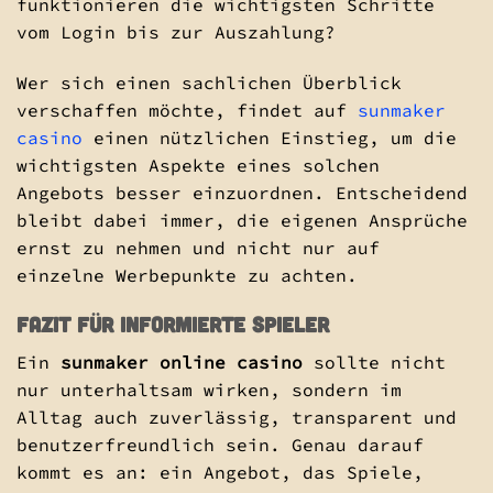
funktionieren die wichtigsten Schritte
vom Login bis zur Auszahlung?
Wer sich einen sachlichen Überblick
verschaffen möchte, findet auf
sunmaker
casino
einen nützlichen Einstieg, um die
wichtigsten Aspekte eines solchen
Angebots besser einzuordnen. Entscheidend
bleibt dabei immer, die eigenen Ansprüche
ernst zu nehmen und nicht nur auf
einzelne Werbepunkte zu achten.
Fazit für informierte Spieler
Ein
sunmaker online casino
sollte nicht
nur unterhaltsam wirken, sondern im
Alltag auch zuverlässig, transparent und
benutzerfreundlich sein. Genau darauf
kommt es an: ein Angebot, das Spiele,