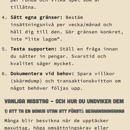
tillåtna.
Sätt egna gränser:
Bestäm
insättningsnivå per vecka/månad och
håll dig till den. Gör gränsen konkret,
inte “lite lagom”.
Testa supporten:
Ställ en fråga innan
du sätter in pengar. Svarstid och
kvalitet säger mycket.
Dokumentera vid behov:
Spara villkor
(skärmdump) och transaktionskvitton om
något behöver följas upp.
Vanliga misstag – och hur du undviker dem
1) Att ta en bonus utan att förstå begränsningarna
Många blir besvikna när de upptäcker
maxuttag, höga omsättningskrav eller