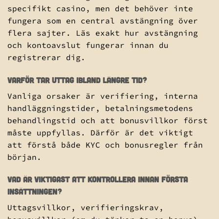
specifikt casino, men det behöver inte
fungera som en central avstängning över
flera sajter. Läs exakt hur avstängning
och kontoavslut fungerar innan du
registrerar dig.
Varför tar uttag ibland längre tid?
Vanliga orsaker är verifiering, interna
handläggningstider, betalningsmetodens
behandlingstid och att bonusvillkor först
måste uppfyllas. Därför är det viktigt
att förstå både KYC och bonusregler från
början.
Vad är viktigast att kontrollera innan första
insättningen?
Uttagsvillkor, verifieringskrav,