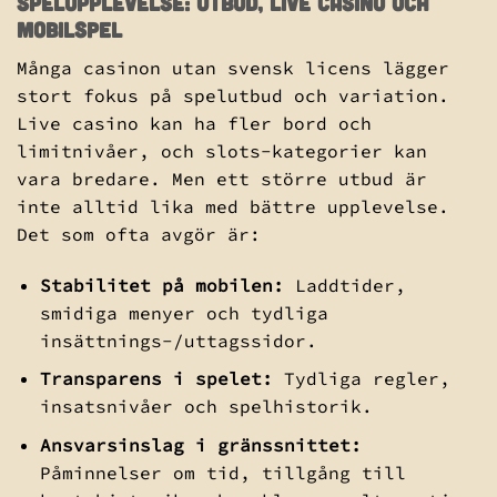
Spelupplevelse: utbud, live casino och
mobilspel
Många casinon utan svensk licens lägger
stort fokus på spelutbud och variation.
Live casino kan ha fler bord och
limitnivåer, och slots-kategorier kan
vara bredare. Men ett större utbud är
inte alltid lika med bättre upplevelse.
Det som ofta avgör är:
Stabilitet på mobilen:
Laddtider,
smidiga menyer och tydliga
insättnings-/uttagssidor.
Transparens i spelet:
Tydliga regler,
insatsnivåer och spelhistorik.
Ansvarsinslag i gränssnittet:
Påminnelser om tid, tillgång till