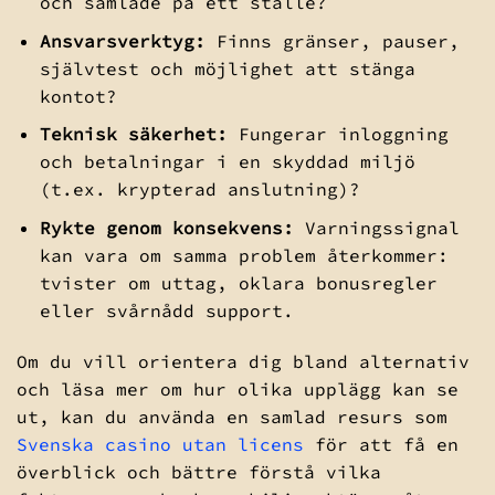
och samlade på ett ställe?
Ansvarsverktyg:
Finns gränser, pauser,
självtest och möjlighet att stänga
kontot?
Teknisk säkerhet:
Fungerar inloggning
och betalningar i en skyddad miljö
(t.ex. krypterad anslutning)?
Rykte genom konsekvens:
Varningssignal
kan vara om samma problem återkommer:
tvister om uttag, oklara bonusregler
eller svårnådd support.
Om du vill orientera dig bland alternativ
och läsa mer om hur olika upplägg kan se
ut, kan du använda en samlad resurs som
Svenska casino utan licens
för att få en
överblick och bättre förstå vilka