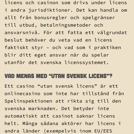
licens och casinon som drivs under licens
i andra jurisdiktioner. Det kan handla om
allt från bonusregler och spelgränser
till utbud, betalningsmetoder och
ansvarsnivå. För att fatta ett välgrundat
beslut behöver du veta vad en licens
faktiskt styr – och vad som i praktiken
blir ditt eget ansvar när du spelar
utanför det svenska licenssystemet.
Vad menas med “utan svensk licens”?
Ett casino “utan svensk licens” är ett
onlinecasino som inte har tillstånd från
Spelinspektionen att rikta sig till den
svenska marknaden. Det betyder inte
automatiskt att casinot saknar licens
helt. Många sådana aktörer har licens i
andra länder (exempelvis inom EU/EES