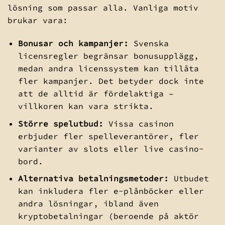
lösning som passar alla. Vanliga motiv
brukar vara:
Bonusar och kampanjer:
Svenska
licensregler begränsar bonusupplägg,
medan andra licenssystem kan tillåta
fler kampanjer. Det betyder dock inte
att de alltid är fördelaktiga –
villkoren kan vara strikta.
Större spelutbud:
Vissa casinon
erbjuder fler spelleverantörer, fler
varianter av slots eller live casino-
bord.
Alternativa betalningsmetoder:
Utbudet
kan inkludera fler e-plånböcker eller
andra lösningar, ibland även
kryptobetalningar (beroende på aktör