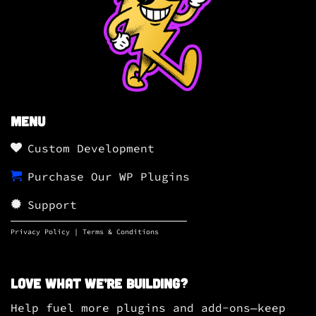
Menu
Custom Development
Purchase Our WP Plugins
Support
Privacy Policy
|
Terms & Conditions
Love what we’re building?
Help fuel more plugins and add-ons—keep