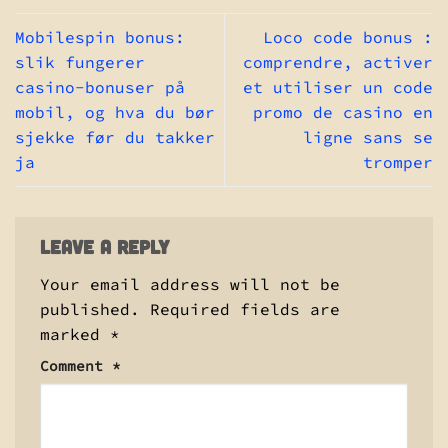
Mobilespin bonus:
Loco code bonus :
slik fungerer
comprendre, activer
casino-bonuser på
et utiliser un code
mobil, og hva du bør
promo de casino en
sjekke før du takker
ligne sans se
ja
tromper
Leave a Reply
Your email address will not be
published.
Required fields are
marked
*
Comment
*