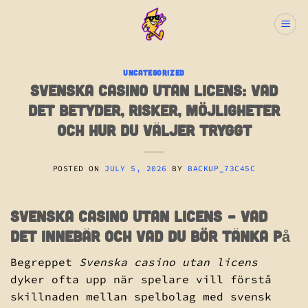
Skip
to
content
UNCATEGORIZED
Svenska casino utan licens: vad
det betyder, risker, möjligheter
och hur du väljer tryggt
POSTED ON
JULY 5, 2026
BY
BACKUP_73C45C
Svenska casino utan licens – vad
det innebär och vad du bör tänka på
Begreppet
Svenska casino utan licens
dyker ofta upp när spelare vill förstå
skillnaden mellan spelbolag med svensk