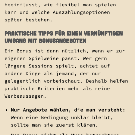
beeinflusst, wie flexibel man spielen
kann und welche Auszahlungsoptionen
später bestehen.
Praktische Tipps für einen vernünftigen
Umgang mit Bonusangeboten
Ein Bonus ist dann nützlich, wenn er zur
eigenen Spielweise passt. Wer gern
längere Sessions spielt, achtet auf
andere Dinge als jemand, der nur
gelegentlich vorbeischaut. Deshalb helfen
praktische Kriterien mehr als reine
Werbeaussagen.
Nur Angebote wählen, die man versteht:
Wenn eine Bedingung unklar bleibt,
sollte man sie zuerst klären.