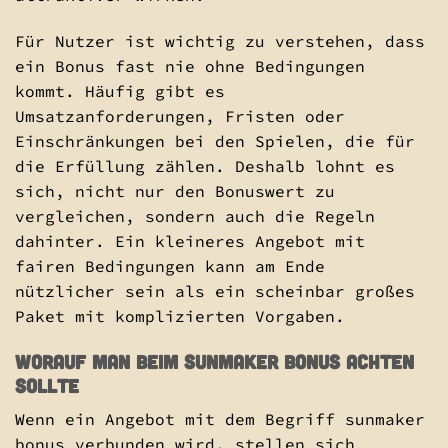
Für Nutzer ist wichtig zu verstehen, dass
ein Bonus fast nie ohne Bedingungen
kommt. Häufig gibt es
Umsatzanforderungen, Fristen oder
Einschränkungen bei den Spielen, die für
die Erfüllung zählen. Deshalb lohnt es
sich, nicht nur den Bonuswert zu
vergleichen, sondern auch die Regeln
dahinter. Ein kleineres Angebot mit
fairen Bedingungen kann am Ende
nützlicher sein als ein scheinbar großes
Paket mit komplizierten Vorgaben.
Worauf man beim sunmaker bonus achten
sollte
Wenn ein Angebot mit dem Begriff sunmaker
bonus verbunden wird, stellen sich