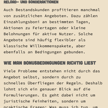
Reload- und Sonderaktionen
Auch Bestandskunden profitieren manchmal
von zusätzlichen Angeboten. Dazu zählen
Einzahlungsboni an bestimmten Tagen,
Aktionen zu Feiertagen oder kleine
Belohnungen für aktive Nutzer. Solche
Angebote sind häufig flexibler als
klassische Willkommenspakete, aber
ebenfalls an Bedingungen gebunden.
Wie man Bonusbedingungen richtig liest
Viele Probleme entstehen nicht durch das
Angebot selbst, sondern durch zu
schnelles Überfliegen der Regeln. Deshalb
lohnt sich ein genauer Blick auf die
Formulierungen. Es geht dabei nicht um
juristische Feinheiten, sondern um
praktische Fragen: Was muss ich tun, um