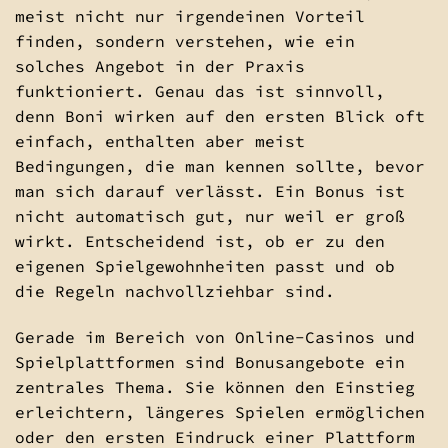
meist nicht nur irgendeinen Vorteil
finden, sondern verstehen, wie ein
solches Angebot in der Praxis
funktioniert. Genau das ist sinnvoll,
denn Boni wirken auf den ersten Blick oft
einfach, enthalten aber meist
Bedingungen, die man kennen sollte, bevor
man sich darauf verlässt. Ein Bonus ist
nicht automatisch gut, nur weil er groß
wirkt. Entscheidend ist, ob er zu den
eigenen Spielgewohnheiten passt und ob
die Regeln nachvollziehbar sind.
Gerade im Bereich von Online-Casinos und
Spielplattformen sind Bonusangebote ein
zentrales Thema. Sie können den Einstieg
erleichtern, längeres Spielen ermöglichen
oder den ersten Eindruck einer Plattform