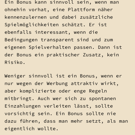
Ein Bonus kann sinnvoll sein, wenn man
ohnehin vorhat, eine Plattform näher
kennenzulernen und dabei zusätzliche
Spielmöglichkeiten schätzt. Er ist
ebenfalls interessant, wenn die
Bedingungen transparent sind und zum
eigenen Spielverhalten passen. Dann ist
der Bonus ein praktischer Zusatz, kein
Risiko.
Weniger sinnvoll ist ein Bonus, wenn er
nur wegen der Werbung attraktiv wirkt,
aber komplizierte oder enge Regeln
mitbringt. Auch wer sich zu spontanen
Einzahlungen verleiten lässt, sollte
vorsichtig sein. Ein Bonus sollte nie
dazu führen, dass man mehr setzt, als man
eigentlich wollte.