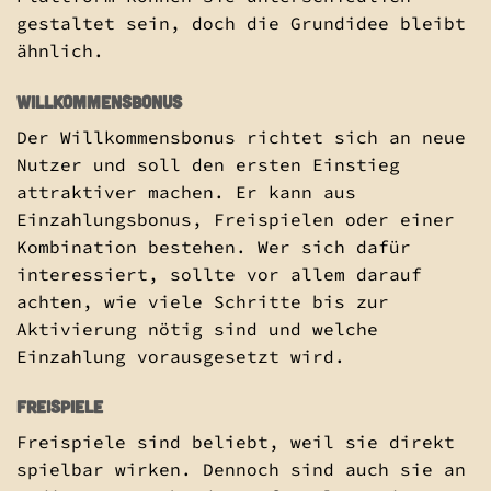
gestaltet sein, doch die Grundidee bleibt
ähnlich.
Willkommensbonus
Der Willkommensbonus richtet sich an neue
Nutzer und soll den ersten Einstieg
attraktiver machen. Er kann aus
Einzahlungsbonus, Freispielen oder einer
Kombination bestehen. Wer sich dafür
interessiert, sollte vor allem darauf
achten, wie viele Schritte bis zur
Aktivierung nötig sind und welche
Einzahlung vorausgesetzt wird.
Freispiele
Freispiele sind beliebt, weil sie direkt
spielbar wirken. Dennoch sind auch sie an