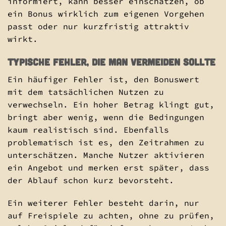
informiert, kann besser einschätzen, ob
ein Bonus wirklich zum eigenen Vorgehen
passt oder nur kurzfristig attraktiv
wirkt.
Typische Fehler, die man vermeiden sollte
Ein häufiger Fehler ist, den Bonuswert
mit dem tatsächlichen Nutzen zu
verwechseln. Ein hoher Betrag klingt gut,
bringt aber wenig, wenn die Bedingungen
kaum realistisch sind. Ebenfalls
problematisch ist es, den Zeitrahmen zu
unterschätzen. Manche Nutzer aktivieren
ein Angebot und merken erst später, dass
der Ablauf schon kurz bevorsteht.
Ein weiterer Fehler besteht darin, nur
auf Freispiele zu achten, ohne zu prüfen,