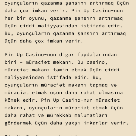
oyunçuların qazanma şansını artırmaq üçün
daha çox imkan verir. Pin Up Casino-nun
hər bir oyunu, qazanma şansını artırmaq
üçün ciddi maliyyəsindən istifadə edir.
Bu, oyunçuların qazanma şansını artırmaq
üçün daha çox imkan verir.
Pin Up Casino-nun digər faydalarından
biri – müraciət məkanı. Bu casino,
müraciət məkanı təmin etmək üçün ciddi
maliyyəsindən istifadə edir. Bu,
oyunçuların müraciət məkanı tapmaq və
müraciət etmək üçün daha rahat olmasına
kömək edir. Pin Up Casino-nun müraciət
məkanı, oyunçuların müraciət etmək üçün
daha rahat və mürəkkəb məlumatları
göndərmək üçün daha yaxşı imkanlar verir.