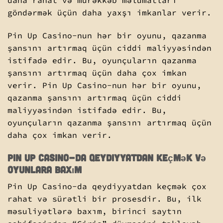
göndərmək üçün daha yaxşı imkanlar verir.
Pin Up Casino-nun hər bir oyunu, qazanma
şansını artırmaq üçün ciddi maliyyəsindən
istifadə edir. Bu, oyunçuların qazanma
şansını artırmaq üçün daha çox imkan
verir. Pin Up Casino-nun hər bir oyunu,
qazanma şansını artırmaq üçün ciddi
maliyyəsindən istifadə edir. Bu,
oyunçuların qazanma şansını artırmaq üçün
daha çox imkan verir.
Pin Up Casino-da qeydiyyatdan keçmək və
oyunlara baxım
Pin Up Casino-da qeydiyyatdan keçmək çox
rahat və sürətli bir prosesdir. Bu, ilk
məsuliyətlərə baxım, birinci saytın