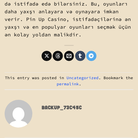
də istifadə edə bilərsiniz. Bu, oyunları
daha yaxşı anlayara və oynayara imkan
verir. Pin Up Casino, istifadəçilərinə ən
yaxşı və en populyar oyunları seçmək üçün
ən kolay yoldan malikdir.
This entry was posted in
Uncategorized
. Bookmark the
permalink
.
BACKUP_73C45C