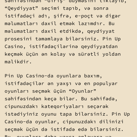
səhifəsindən “Giriş” düyməsini tıklayıb,
“Qeydiyyat” seçimi tapıb, və sonra
istifadəçi adı, şifrə, e-poçt və digər
məlumatları daxil etmək lazımdır. Bu
məlumatları daxil etdikdə, qeydiyyat
prosesini tamamlaya bilərsiniz. Pin Up
Casino, istifadəçilərinə qeydiyyatdan
keçmək üçün ən kolay və sürətli yoldan
malikdir.
Pin Up Casino-da oyunlara baxım,
istifadəçilər ən yaxşı və en populyar
oyunları seçmək üçün “Oyunlar”
səhifəsindən keçə bilər. Bu səhifədə,
cipunuzdakı kateqoriyaları seçərək
istədiyiniz oyunu tapa bilərsiniz. Pin Up
Casino-da oyunlar, cipunuzdakı dilinizi
seçmək üçün də istifadə edə bilərsiniz.
Bu, oyunları daha yaxşı anlayara və