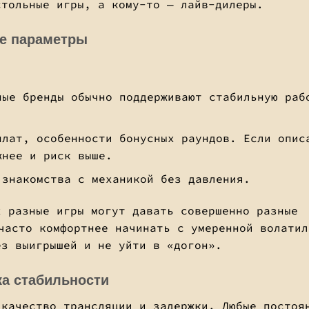
стольные игры, а кому-то — лайв-дилеры.
ые параметры
ые бренды обычно поддерживают стабильную раб
плат, особенности бонусных раундов. Если опис
жнее и риск выше.
знакомства с механикой без давления.
х разные игры могут давать совершенно разные
часто комфортнее начинать с умеренной волатил
ез выигрышей и не уйти в «догон».
ка стабильности
 качество трансляции и задержки. Любые постоя