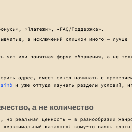
Бонусы», «Платежи», «FAQ/Поддержка».
лывчатые, а исключений слишком много — лучше
ть чат или понятная форма обращения, а не тол
верить адрес, имеет смысл начинать с проверяе
asinò
и уже оттуда изучать разделы условий, и
ачество, а не количество
о, но реальная ценность — в разнообразии жанр
н «максимальный каталог»: кому-то важны слоты