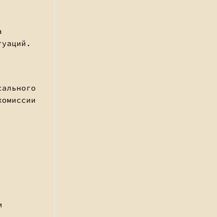
а
туаций.
сального
комиссии
и