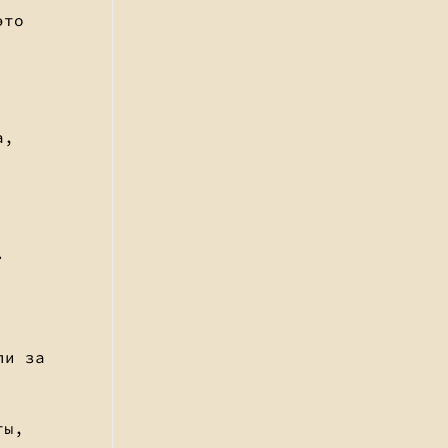
это
а,
.
ли за
ты,