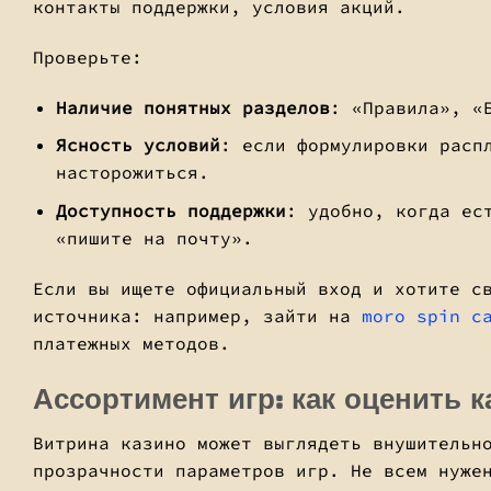
контакты поддержки, условия акций.
Проверьте:
Наличие понятных разделов
: «Правила», «
Ясность условий
: если формулировки расп
насторожиться.
Доступность поддержки
: удобно, когда ес
«пишите на почту».
Если вы ищете официальный вход и хотите с
источника: например, зайти на
moro spin c
платежных методов.
Ассортимент игр: как оценить к
Витрина казино может выглядеть внушительн
прозрачности параметров игр. Не всем нуже