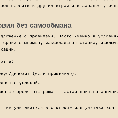
овод перейти к другим играм или заранее уточн
ловия без самообмана
едложение с правилами. Часто именно в условия
: сроки отыгрыша, максимальная ставка, исключ
икации.
ерьте:
онус/депозит (если применимо).
олнение условий.
вка во время отыгрыша — частая причина аннули
ут не учитываться в отыгрыше или учитываться