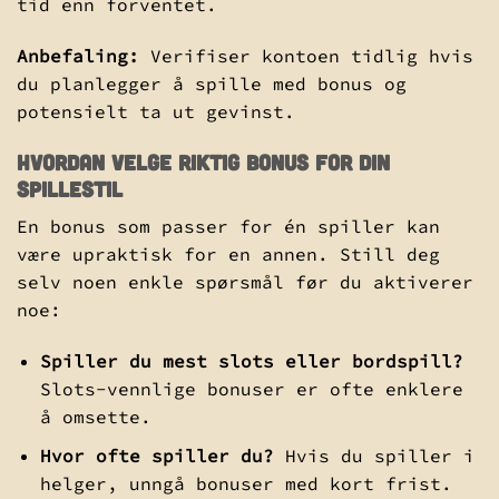
tid enn forventet.
Anbefaling:
Verifiser kontoen tidlig hvis
du planlegger å spille med bonus og
potensielt ta ut gevinst.
Hvordan velge riktig bonus for din
spillestil
En bonus som passer for én spiller kan
være upraktisk for en annen. Still deg
selv noen enkle spørsmål før du aktiverer
noe:
Spiller du mest slots eller bordspill?
Slots-vennlige bonuser er ofte enklere
å omsette.
Hvor ofte spiller du?
Hvis du spiller i
helger, unngå bonuser med kort frist.