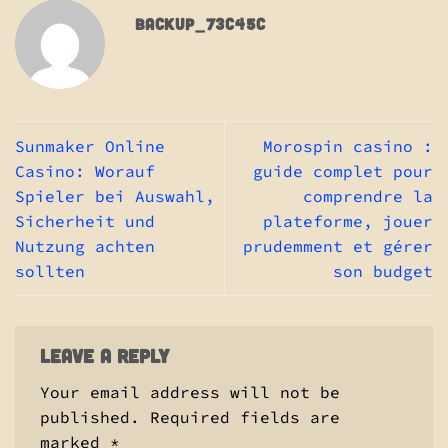
BACKUP_73C45C
Sunmaker Online
Morospin casino :
Casino: Worauf
guide complet pour
Spieler bei Auswahl,
comprendre la
Sicherheit und
plateforme, jouer
Nutzung achten
prudemment et gérer
sollten
son budget
Leave a Reply
Your email address will not be
published.
Required fields are
marked
*