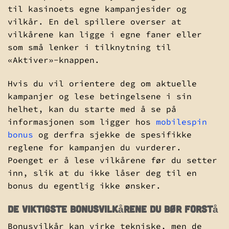
til kasinoets egne kampanjesider og
vilkår. En del spillere overser at
vilkårene kan ligge i egne faner eller
som små lenker i tilknytning til
«Aktiver»-knappen.
Hvis du vil orientere deg om aktuelle
kampanjer og lese betingelsene i sin
helhet, kan du starte med å se på
informasjonen som ligger hos
mobilespin
bonus
og derfra sjekke de spesifikke
reglene for kampanjen du vurderer.
Poenget er å lese vilkårene før du setter
inn, slik at du ikke låser deg til en
bonus du egentlig ikke ønsker.
De viktigste bonusvilkårene du bør forstå
Bonusvilkår kan virke tekniske, men de