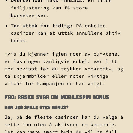
Overskrider maks innsats
: En liten
feiljustering kan få store
konsekvenser.
Tar uttak for tidlig
: På enkelte
casinoer kan et uttak annullere aktiv
bonus.
Hvis du kjenner igjen noen av punktene,
er løsningen vanligvis enkel: vær litt
mer bevisst før du trykker «bekreft», og
ta skjermbilder eller noter viktige
vilkår for kampanjen du har valgt.
FAQ: raske svar om mobilespin bonus
Kan jeg spille uten bonus?
Ja, på de fleste casinoer kan du velge å
sette inn uten å aktivere en kampanje.
Det kan være smart hvis du vil ha full