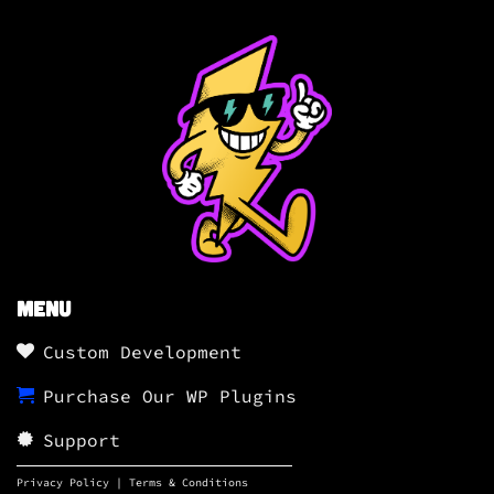
Menu
Custom Development
Purchase Our WP Plugins
Support
Privacy Policy
|
Terms & Conditions