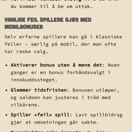
du kommer til å be om uttak.
Vanlige feil spillere gjør med
mobilbonuser
Selv erfarne spillere kan gå i klassiske
feller – særlig på mobil, der man ofte
tar raske valg.
Aktiverer bonus uten å mene det
: Noen
ganger er en bonus forhåndsvalgt i
innskuddssteget.
Glemmer tidsfristen
: Bonusen utløper,
og saldoen kan justeres i tråd med
vilkårene.
Spiller «feil» spill
: Lavt spillbidrag
gjør at omsetningen går sakte.