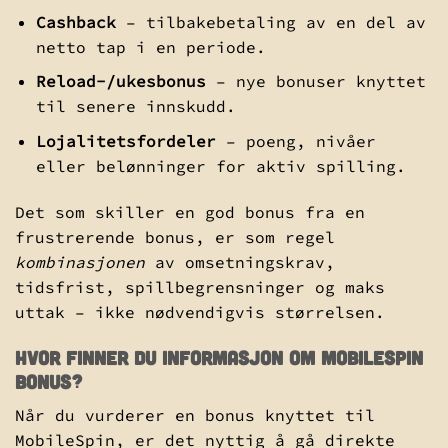
Cashback
– tilbakebetaling av en del av
netto tap i en periode.
Reload-/ukesbonus
– nye bonuser knyttet
til senere innskudd.
Lojalitetsfordeler
– poeng, nivåer
eller belønninger for aktiv spilling.
Det som skiller en god bonus fra en
frustrerende bonus, er som regel
kombinasjonen
av omsetningskrav,
tidsfrist, spillbegrensninger og maks
uttak – ikke nødvendigvis størrelsen.
Hvor finner du informasjon om mobilespin
bonus?
Når du vurderer en bonus knyttet til
MobileSpin, er det nyttig å gå direkte