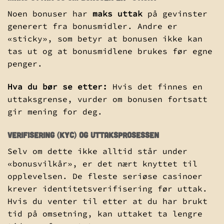
Noen bonuser har
maks uttak
på gevinster
generert fra bonusmidler. Andre er
«sticky», som betyr at bonusen ikke kan
tas ut og at bonusmidlene brukes før egne
penger.
Hva du bør se etter:
Hvis det finnes en
uttaksgrense, vurder om bonusen fortsatt
gir mening for deg.
Verifisering (KYC) og uttaksprosessen
Selv om dette ikke alltid står under
«bonusvilkår», er det nært knyttet til
opplevelsen. De fleste seriøse casinoer
krever identitetsverifisering før uttak.
Hvis du venter til etter at du har brukt
tid på omsetning, kan uttaket ta lengre