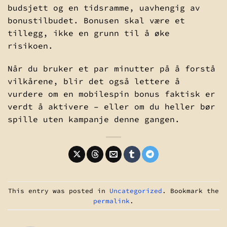
budsjett og en tidsramme, uavhengig av
bonustilbudet. Bonusen skal være et
tillegg, ikke en grunn til å øke
risikoen.
Når du bruker et par minutter på å forstå
vilkårene, blir det også lettere å
vurdere om en mobilespin bonus faktisk er
verdt å aktivere – eller om du heller bør
spille uten kampanje denne gangen.
This entry was posted in
Uncategorized
. Bookmark the
permalink
.