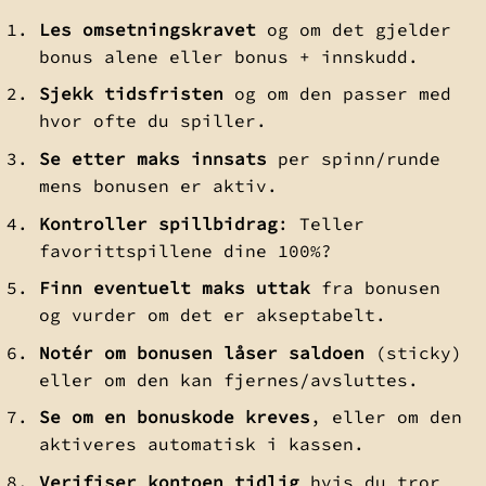
Les omsetningskravet
og om det gjelder
bonus alene eller bonus + innskudd.
Sjekk tidsfristen
og om den passer med
hvor ofte du spiller.
Se etter maks innsats
per spinn/runde
mens bonusen er aktiv.
Kontroller spillbidrag
: Teller
favorittspillene dine 100%?
Finn eventuelt maks uttak
fra bonusen
og vurder om det er akseptabelt.
Notér om bonusen låser saldoen
(sticky)
eller om den kan fjernes/avsluttes.
Se om en bonuskode kreves
, eller om den
aktiveres automatisk i kassen.
Verifiser kontoen tidlig
hvis du tror