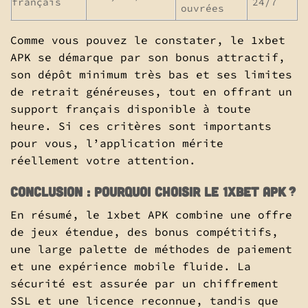
français
24/7
ouvrées
Comme vous pouvez le constater, le 1xbet
APK se démarque par son bonus attractif,
son dépôt minimum très bas et ses limites
de retrait généreuses, tout en offrant un
support français disponible à toute
heure. Si ces critères sont importants
pour vous, l’application mérite
réellement votre attention.
Conclusion : pourquoi choisir le 1xbet APK ?
En résumé, le 1xbet APK combine une offre
de jeux étendue, des bonus compétitifs,
une large palette de méthodes de paiement
et une expérience mobile fluide. La
sécurité est assurée par un chiffrement
SSL et une licence reconnue, tandis que