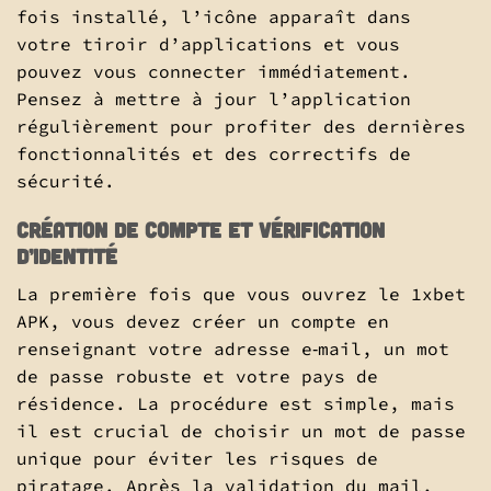
fois installé, l’icône apparaît dans
votre tiroir d’applications et vous
pouvez vous connecter immédiatement.
Pensez à mettre à jour l’application
régulièrement pour profiter des dernières
fonctionnalités et des correctifs de
sécurité.
Création de compte et vérification
d’identité
La première fois que vous ouvrez le 1xbet
APK, vous devez créer un compte en
renseignant votre adresse e‑mail, un mot
de passe robuste et votre pays de
résidence. La procédure est simple, mais
il est crucial de choisir un mot de passe
unique pour éviter les risques de
piratage. Après la validation du mail,