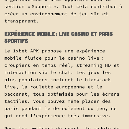
section « Support ». Tout cela contribue à
créer un environnement de jeu sûr et
transparent.
Expérience mobile : live casino et paris
sportifs
Le 1xbet APK propose une expérience
mobile fluide pour le casino live :
croupiers en temps réel, streaming HD et
interaction via le chat. Les jeux les
plus populaires incluent le blackjack
live, la roulette européenne et le
baccarat, tous optimisés pour les écrans
tactiles. Vous pouvez même placer des
paris pendant le déroulement du jeu, ce
qui rend l’expérience très immersive.
Pour les amateurs de sport, le module de