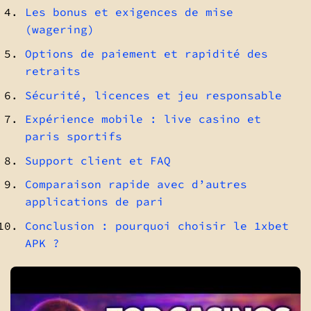
Les bonus et exigences de mise
(wagering)
Options de paiement et rapidité des
retraits
Sécurité, licences et jeu responsable
Expérience mobile : live casino et
paris sportifs
Support client et FAQ
Comparaison rapide avec d’autres
applications de pari
Conclusion : pourquoi choisir le 1xbet
APK ?