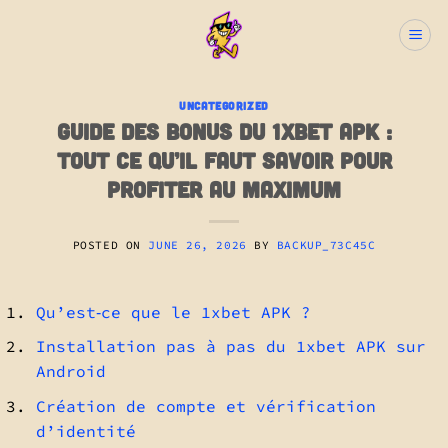
Skip
to
content
UNCATEGORIZED
Guide des bonus du 1xbet APK :
tout ce qu’il faut savoir pour
profiter au maximum
POSTED ON
JUNE 26, 2026
BY
BACKUP_73C45C
Qu’est‑ce que le 1xbet APK ?
Installation pas à pas du 1xbet APK sur
Android
Création de compte et vérification
d’identité