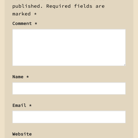
published.
Required fields are
marked
*
Comment
*
Name
*
Email
*
Website