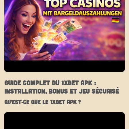
Guide complet du 1xbet APK :
installation, bonus et jeu sécurisé
Qu’est‑ce que le 1xbet APK ?