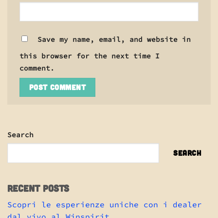
Save my name, email, and website in
this browser for the next time I
comment.
Search
SEARCH
Recent Posts
Scopri le esperienze uniche con i dealer
dal vivo al Winspirit