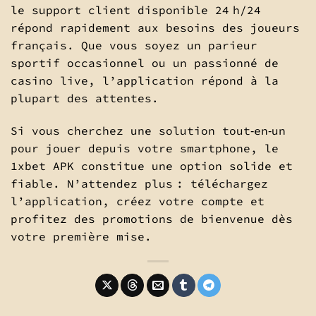
le support client disponible 24 h/24
répond rapidement aux besoins des joueurs
français. Que vous soyez un parieur
sportif occasionnel ou un passionné de
casino live, l’application répond à la
plupart des attentes.
Si vous cherchez une solution tout‑en‑un
pour jouer depuis votre smartphone, le
1xbet APK constitue une option solide et
fiable. N’attendez plus : téléchargez
l’application, créez votre compte et
profitez des promotions de bienvenue dès
votre première mise.