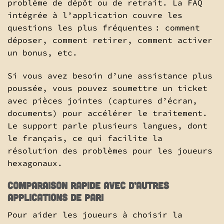
problème de dépôt ou de retrait. La FAQ
intégrée à l’application couvre les
questions les plus fréquentes : comment
déposer, comment retirer, comment activer
un bonus, etc.
Si vous avez besoin d’une assistance plus
poussée, vous pouvez soumettre un ticket
avec pièces jointes (captures d’écran,
documents) pour accélérer le traitement.
Le support parle plusieurs langues, dont
le français, ce qui facilite la
résolution des problèmes pour les joueurs
hexagonaux.
Comparaison rapide avec d’autres
applications de pari
Pour aider les joueurs à choisir la