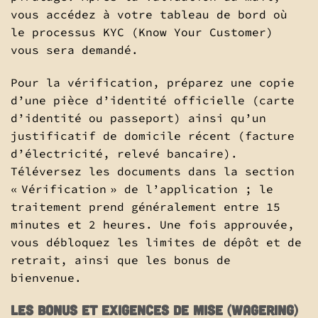
vous accédez à votre tableau de bord où
le processus KYC (Know Your Customer)
vous sera demandé.
Pour la vérification, préparez une copie
d’une pièce d’identité officielle (carte
d’identité ou passeport) ainsi qu’un
justificatif de domicile récent (facture
d’électricité, relevé bancaire).
Téléversez les documents dans la section
« Vérification » de l’application ; le
traitement prend généralement entre 15
minutes et 2 heures. Une fois approuvée,
vous débloquez les limites de dépôt et de
retrait, ainsi que les bonus de
bienvenue.
Les bonus et exigences de mise (wagering)