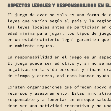
Aspectos legales y responsabilidad en el
El juego de azar no solo es una forma de 
leyes que varían según el país y la regió
las leyes locales antes de participar en 
edad mínima para jugar, los tipos de jueg
en un establecimiento legal garantiza que
un ambiente seguro.
La responsabilidad en el juego es un aspe
El juego puede ser adictivo y, si no se m
negativas en la vida personal y financier
de tiempo y dinero, así como buscar ayuda
Existen organizaciones que ofrecen apoyo 
recursos y asesoramiento. Estas iniciativ
responsable y a fomentar un enfoque salud
debe ser una actividad recreativa y no un