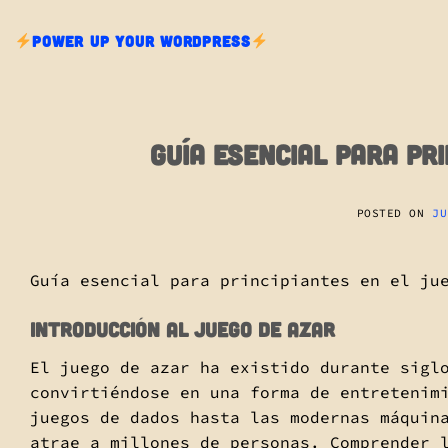
Skip
to
POWER UP YOUR WORDPRESS
content
Guía esencial para pr
POSTED ON
JU
Guía esencial para principiantes en el ju
Introducción al juego de azar
El juego de azar ha existido durante sigl
convirtiéndose en una forma de entretenim
juegos de dados hasta las modernas máquin
atrae a millones de personas. Comprender 