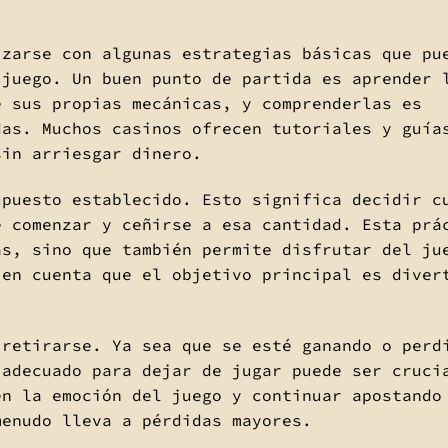
izarse con algunas estrategias básicas que pu
 juego. Un buen punto de partida es aprender 
e sus propias mecánicas, y comprenderlas es
das. Muchos casinos ofrecen tutoriales y guía
sin arriesgar dinero.
upuesto establecido. Esto significa decidir c
e comenzar y ceñirse a esa cantidad. Esta prá
as, sino que también permite disfrutar del ju
 en cuenta que el objetivo principal es diver
 retirarse. Ya sea que se esté ganando o perd
 adecuado para dejar de jugar puede ser cruci
en la emoción del juego y continuar apostando
menudo lleva a pérdidas mayores.