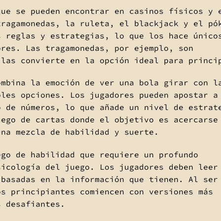
que se pueden encontrar en casinos físicos y 
tragamonedas, la ruleta, el blackjack y el pó
s reglas y estrategias, lo que los hace único
ores. Las tragamonedas, por ejemplo, son
 las convierte en la opción ideal para princi
ombina la emoción de ver una bola girar con l
ples opciones. Los jugadores pueden apostar a
o de números, lo que añade un nivel de estrat
uego de cartas donde el objetivo es acercarse
una mezcla de habilidad y suerte.
ego de habilidad que requiere un profundo
sicología del juego. Los jugadores deben leer
 basadas en la información que tienen. Al ser
os principiantes comiencen con versiones más
s desafiantes.