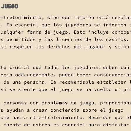
 juego
entretenimiento, sino que también está regula
n. Es esencial que los jugadores se informen 
cualquier forma de juego. Esto incluye conoce
os permitidos y las licencias de los casinos.
 se respeten los derechos del jugador y se ma
cto crucial que todos los jugadores deben con
aneja adecuadamente, puede tener consecuencia
a de una persona. Es recomendable establecer 
 si se siente que el juego se ha vuelto un pr
a personas con problemas de juego, proporcion
as ayudan a crear conciencia sobre el juego
able hacia el entretenimiento. Recordar que e
a fuente de estrés es esencial para disfrutar