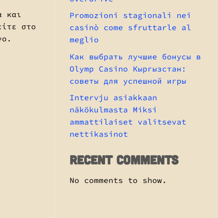
α και
Promozioni stagionali nei
είτε στο
casinò come sfruttarle al
γο.
meglio
Как выбрать лучшие бонусы в
Olymp Casino Кыргызстан:
советы для успешной игры
Intervju asiakkaan
näkökulmasta Miksi
ammattilaiset valitsevat
nettikasinot
Recent Comments
No comments to show.