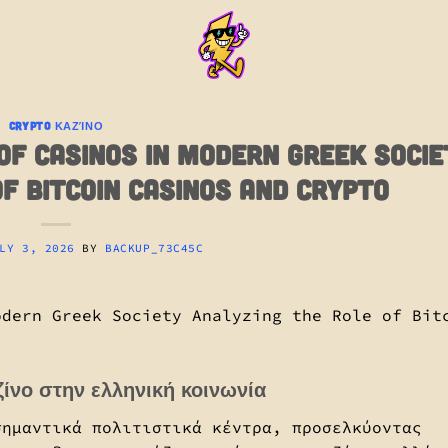
CRYPTO ΚΑΖΊΝΟ
 of Casinos in Modern Greek Socie
of Bitcoin Casinos and Crypto
LY 3, 2026
BY
BACKUP_73C45C
odern Greek Society Analyzing the Role of Bit
αζίνο στην ελληνική κοινωνία
σημαντικά πολιτιστικά κέντρα, προσελκύοντας