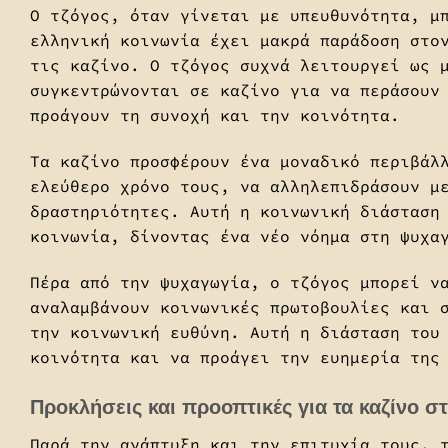
Ο τζόγος, όταν γίνεται με υπευθυνότητα, μ
ελληνική κοινωνία έχει μακρά παράδοση στο
τις καζίνο. Ο τζόγος συχνά λειτουργεί ως 
συγκεντρώνονται σε καζίνο για να περάσουν
προάγουν τη συνοχή και την κοινότητα.
Τα καζίνο προσφέρουν ένα μοναδικό περιβάλ
ελεύθερο χρόνο τους, να αλληλεπιδράσουν μ
δραστηριότητες. Αυτή η κοινωνική διάσταση
κοινωνία, δίνοντας ένα νέο νόημα στη ψυχα
Πέρα από την ψυχαγωγία, ο τζόγος μπορεί ν
αναλαμβάνουν κοινωνικές πρωτοβουλίες και 
την κοινωνική ευθύνη. Αυτή η διάσταση του
κοινότητα και να προάγει την ευημερία της
Προκλήσεις και προοπτικές για τα καζίνο σ
Παρά την ανάπτυξη και την επιτυχία τους, 