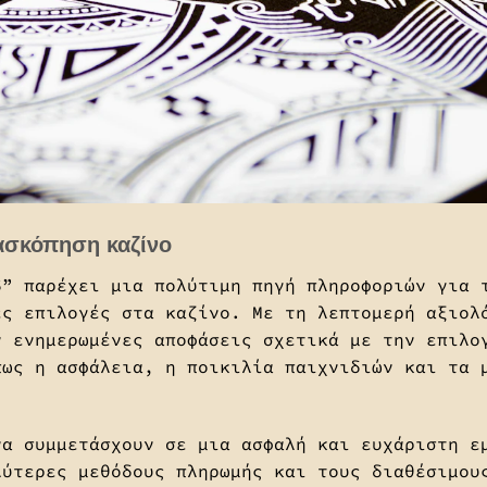
νασκόπηση καζίνο
6” παρέχει μια πολύτιμη πηγή πληροφοριών για 
ες επιλογές στα καζίνο. Με τη λεπτομερή αξιολ
ν ενημερωμένες αποφάσεις σχετικά με την επιλο
πως η ασφάλεια, η ποικιλία παιχνιδιών και τα 
να συμμετάσχουν σε μια ασφαλή και ευχάριστη ε
λύτερες μεθόδους πληρωμής και τους διαθέσιμου