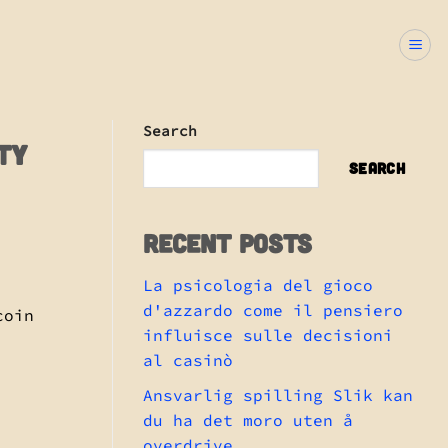
Search
ty
SEARCH
Recent Posts
La psicologia del gioco
d'azzardo come il pensiero
coin
influisce sulle decisioni
al casinò
Ansvarlig spilling Slik kan
du ha det moro uten å
overdrive