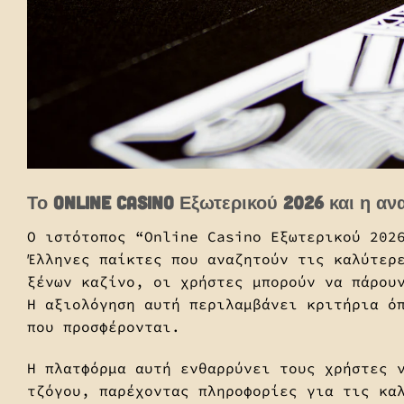
Το Online Casino Εξωτερικού 2026 και η α
Ο ιστότοπος “Online Casino Εξωτερικού 202
Έλληνες παίκτες που αναζητούν τις καλύτερ
ξένων καζίνο, οι χρήστες μπορούν να πάρου
Η αξιολόγηση αυτή περιλαμβάνει κριτήρια ό
που προσφέρονται.
Η πλατφόρμα αυτή ενθαρρύνει τους χρήστες 
τζόγου, παρέχοντας πληροφορίες για τις κα