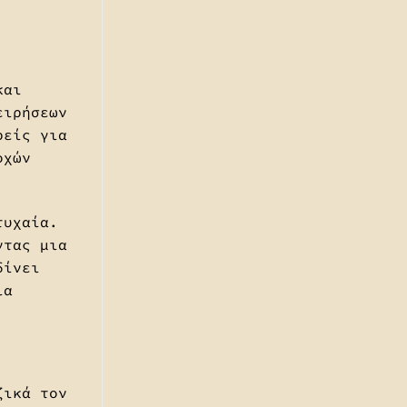
και
ειρήσεων
ρείς για
οχών
τυχαία.
ντας μια
δίνει
ια
ζικά τον