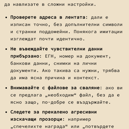
да навлизате в сложни настройки.
Проверете адреса в лентата
: дали е
изписан точно, без допълнителни символи
и странни поддомейни. Понякога имитации
изглеждат почти идентично.
Не въвеждайте чувствителни данни
прибързано
: ЕГН, номер на документ,
банкови данни, снимки на лични
документи. Ако такива са нужни, трябва
да има ясна причина и контекст.
Внимавайте с файлове за сваляне
: ако ви
се предлага „необходим“ файл, без да е
ясно защо, по-добре се въздържайте.
Следете за прекалено агресивни
изскачащи прозорци
: например
„спечелихте награда“ или „потвърдете