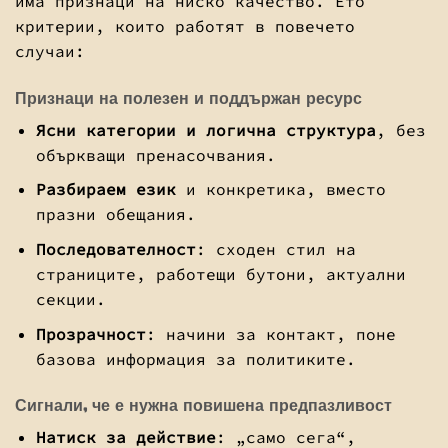
има признаци на ниско качество. Ето
критерии, които работят в повечето
случаи:
Признаци на полезен и поддържан ресурс
Ясни категории и логична структура
, без
объркващи пренасочвания.
Разбираем език
и конкретика, вместо
празни обещания.
Последователност
: сходен стил на
страниците, работещи бутони, актуални
секции.
Прозрачност
: начини за контакт, поне
базова информация за политиките.
Сигнали, че е нужна повишена предпазливост
Натиск за действие
: „само сега“,