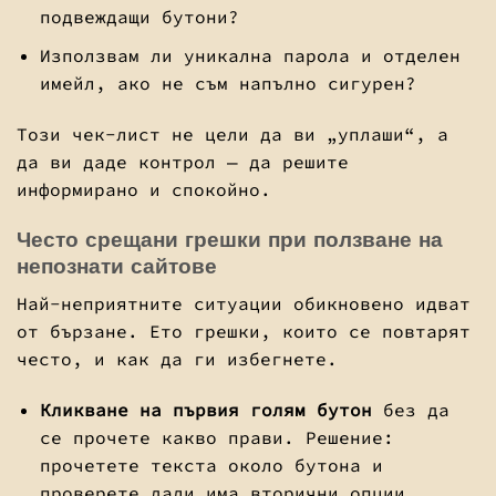
подвеждащи бутони?
Използвам ли уникална парола и отделен
имейл, ако не съм напълно сигурен?
Този чек-лист не цели да ви „уплаши“, а
да ви даде контрол — да решите
информирано и спокойно.
Често срещани грешки при ползване на
непознати сайтове
Най-неприятните ситуации обикновено идват
от бързане. Ето грешки, които се повтарят
често, и как да ги избегнете.
Кликване на първия голям бутон
без да
се прочете какво прави. Решение:
прочетете текста около бутона и
проверете дали има вторични опции.