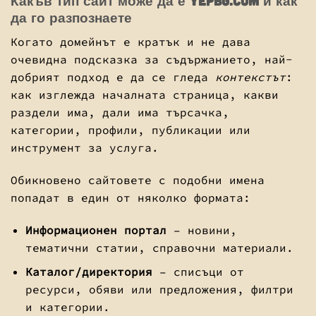
Какъв тип сайт може да е yepbg.com и как
да го разпознаете
Когато домейнът е кратък и не дава
очевидна подсказка за съдържанието, най-
добрият подход е да се гледа
контекстът
:
как изглежда началната страница, какви
раздели има, дали има търсачка,
категории, профили, публикации или
инструмент за услуга.
Обикновено сайтовете с подобни имена
попадат в един от няколко формата:
Информационен портал
– новини,
тематични статии, справочни материали.
Каталог/директория
– списъци от
ресурси, обяви или предложения, филтри
и категории.