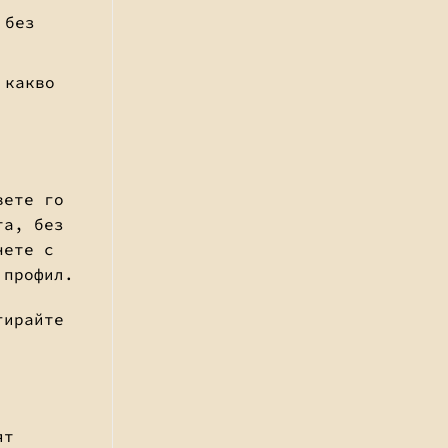
 без
 какво
вете го
та, без
нете с
 профил.
гирайте
ят