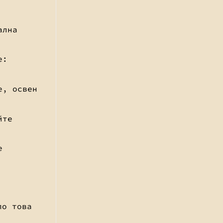
ална
е:
е, освен
йте
е
по това