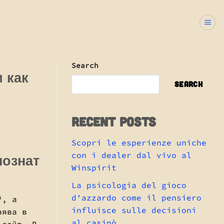
Search
 как
SEARCH
Recent Posts
Scopri le esperienze uniche
con i dealer dal vivo al
познат
Winspirit
La psicologia del gioco
d'azzardo come il pensiero
“, а
influisce sulle decisioni
вява в
al casinò