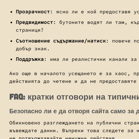
Прозрачност
: ясно ли е кой предоставя у
Предвидимост
: бутоните водят ли там, къ
страници?
Съотношение съдържание/натиск
: повече п
добър знак.
Поддръжка
: има ли реалистични канали за
Ако още в началото усещането е за хаос, п
действията до четене и да не предоставяте
FAQ: кратки отговори на типич
Безопасно ли е да отворя сайта само за 
Обикновено разглеждането на публични стра
въвеждате данни. Въпреки това следете за 
не потвърждавайте ненужни действия.