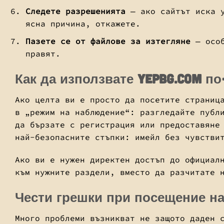
Следете разрешенията
— ако сайтът иска у
ясна причина, откажете.
Пазете се от файлове за изтегляне
— особ
правят.
Как да използвате yepbg.com п
Ако целта ви е просто да посетите страниц
в „режим на наблюдение“: разгледайте публ
да бързате с регистрация или предоставяне
най-безопасните стъпки: имейл без чувстви
Ако ви е нужен директен достъп до официал
към нужните раздели, вместо да разчитате 
Чести грешки при посещение н
Много проблеми възникват не защото даден 