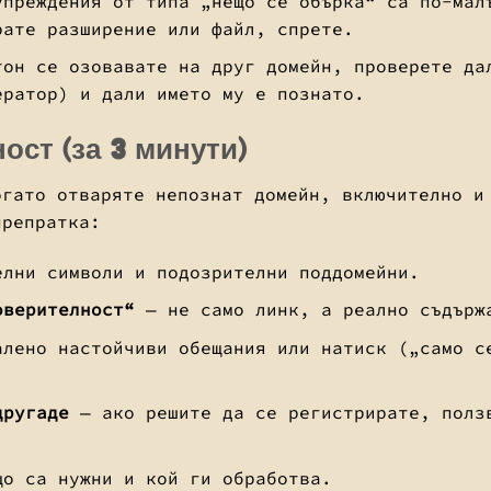
упреждения от типа „нещо се обърка“ са по-мал
рате разширение или файл, спрете.
тон се озовавате на друг домейн, проверете да
ератор) и дали името му е познато.
ост (за 3 минути)
огато отваряте непознат домейн, включително и
препратка:
лни символи и подозрителни поддомейни.
оверителност“
— не само линк, а реално съдърж
лено настойчиви обещания или натиск („само с
другаде
— ако решите да се регистрирате, полз
що са нужни и кой ги обработва.