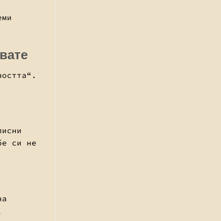
еми
вате
ността“.
писни
бе си не
на
,