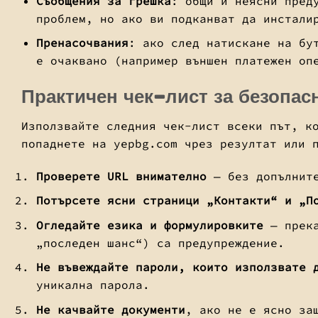
Съобщения за грешка
: общи и неясни пред
проблем, но ако ви подканват да инстали
Пренасочвания
: ако след натискане на бу
е очаквано (например външен платежен оп
Практичен чек-лист за безопасн
Използвайте следния чек-лист всеки път, к
попаднете на yepbg.com чрез резултат или 
Проверете URL внимателно
— без допълните
Потърсете ясни страници „Контакти“ и „П
Огледайте езика и формулировките
— прека
„последен шанс“) са предупреждение.
Не въвеждайте пароли, които използвате 
уникална парола.
Не качвайте документи
, ако не е ясно за