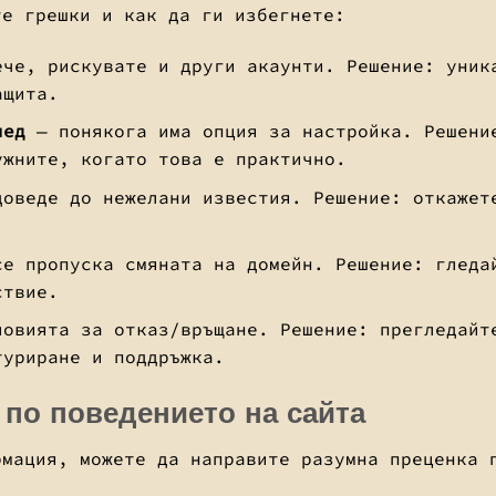
те грешки и как да ги избегнете:
че, рискувате и други акаунти. Решение: уник
ащита.
лед
— понякога има опция за настройка. Решени
ужните, когато това е практично.
оведе до нежелани известия. Решение: откажет
е пропуска смяната на домейн. Решение: гледа
ствие.
овията за отказ/връщане. Решение: прегледайт
туриране и поддръжка.
 по поведението на сайта
рмация, можете да направите разумна преценка 