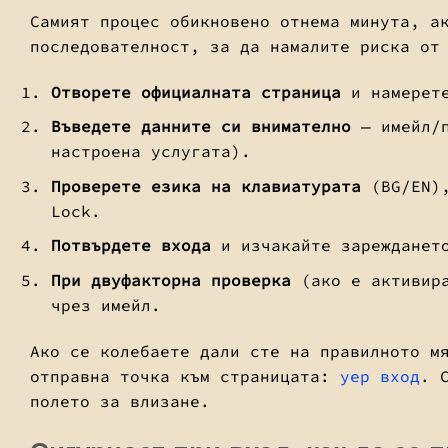
Самият процес обикновено отнема минута, а
последователност, за да намалите риска от
Отворете официалната страница
и намерете
Въведете данните си внимателно
— имейл/п
настроена услугата).
Проверете езика на клавиатурата
(BG/EN),
Lock.
Потвърдете входа
и изчакайте зареждането
При двуфакторна проверка
(ако е активира
чрез имейл.
Ако се колебаете дали сте на правилното м
отправна точка към страницата:
yep вход
. 
полето за влизане.