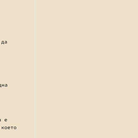
 да
дна
а е
 което