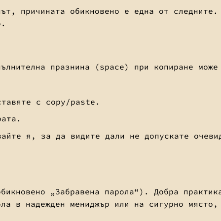
път, причината обикновено е една от следните.
о.
пълнителна празнина (space) при копиране може
ставяте с copy/paste.
рата.
вайте я, за да видите дали не допускате очеви
обикновено „Забравена парола“). Добра практик
ола в надежден мениджър или на сигурно място,