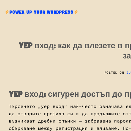
Skip
to
POWER UP YOUR WORDPRESS
content
yep вход: как да влезете в
з
POSTED ON
JU
yep вход: сигурен достъп до
Търсенето „yep вход“ най-често означава е
да отворите профила си и да продължите от
възникват дребни спънки — забравена парол
объркване между регистрация и влизане. По