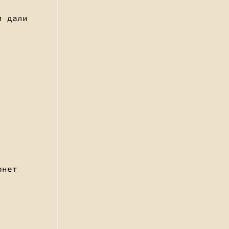
и дали
рнет