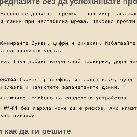
предпазите без да усложнявате пр
й-лесно се допускат грешки — например запазва
на данни при нестабилна мрежа. Няколко прости
бинирайте букви, цифри и символи. Избягвайте
ла на различни места.
чна. Това добавя втори слой проверка, дори ня
ойства
(компютър в офис, интернет клуб, чужд
 излезте и изчистете запаметените данни.
риключите, особено на споделено устройство.
 Wi‑Fi без парола може да е рисков. Ако нямат
ията активна.
 как да ги решите