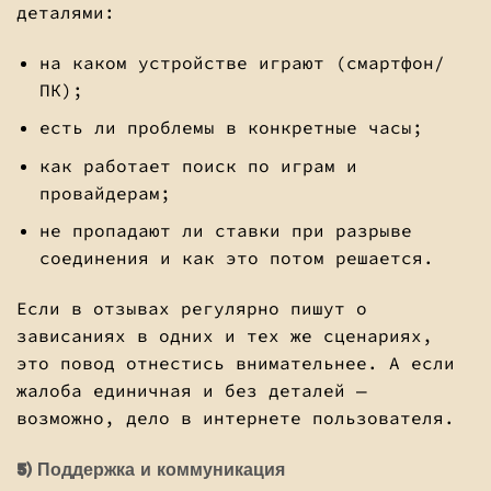
деталями:
на каком устройстве играют (смартфон/
ПК);
есть ли проблемы в конкретные часы;
как работает поиск по играм и
провайдерам;
не пропадают ли ставки при разрыве
соединения и как это потом решается.
Если в отзывах регулярно пишут о
зависаниях в одних и тех же сценариях,
это повод отнестись внимательнее. А если
жалоба единичная и без деталей —
возможно, дело в интернете пользователя.
5) Поддержка и коммуникация