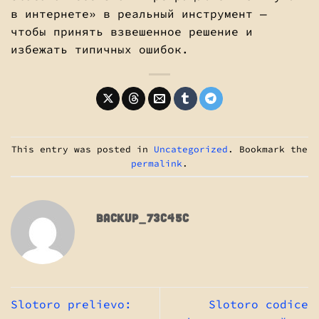
в интернете» в реальный инструмент —
чтобы принять взвешенное решение и
избежать типичных ошибок.
This entry was posted in
Uncategorized
. Bookmark the
permalink
.
BACKUP_73C45C
Slotoro prelievo:
Slotoro codice