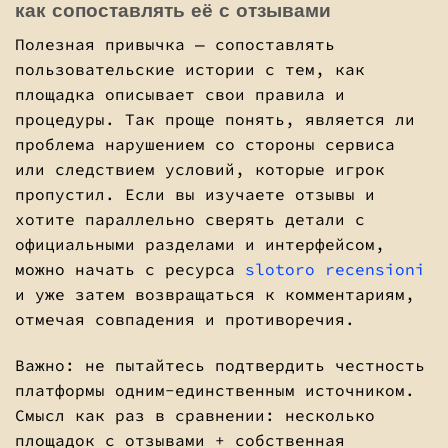
как сопоставлять её с отзывами
Полезная привычка — сопоставлять
пользовательские истории с тем, как
площадка описывает свои правила и
процедуры. Так проще понять, является ли
проблема нарушением со стороны сервиса
или следствием условий, которые игрок
пропустил. Если вы изучаете отзывы и
хотите параллельно сверять детали с
официальными разделами и интерфейсом,
можно начать с ресурса
slotoro recensioni
и уже затем возвращаться к комментариям,
отмечая совпадения и противоречия.
Важно: не пытайтесь подтвердить честность
платформы одним-единственным источником.
Смысл как раз в сравнении: несколько
площадок с отзывами + собственная