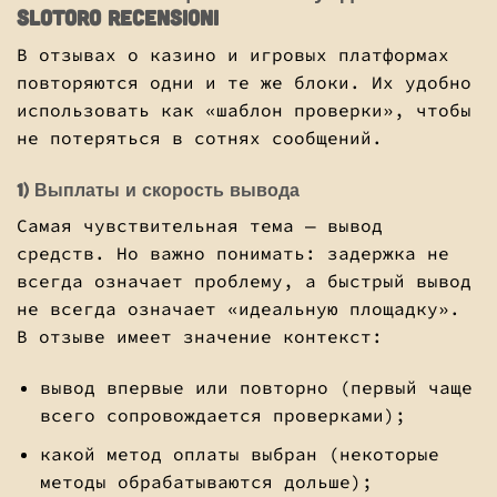
slotoro recensioni
В отзывах о казино и игровых платформах
повторяются одни и те же блоки. Их удобно
использовать как «шаблон проверки», чтобы
не потеряться в сотнях сообщений.
1) Выплаты и скорость вывода
Самая чувствительная тема — вывод
средств. Но важно понимать: задержка не
всегда означает проблему, а быстрый вывод
не всегда означает «идеальную площадку».
В отзыве имеет значение контекст:
вывод впервые или повторно (первый чаще
всего сопровождается проверками);
какой метод оплаты выбран (некоторые
методы обрабатываются дольше);