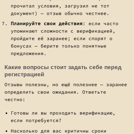
прочитал условия, загрузил не тот
документ) — отзыв обычно честнее.
Планируйте свои действия
: если часто
упоминают сложности с верификацией,
пройдите её заранее; если спорят о
бонусах — берите только понятные
предложения.
Какие вопросы стоит задать себе перед
регистрацией
Отзывы полезны, но ещё полезнее — заранее
определить свои ожидания. Ответьте
честно:
Готовы ли вы проходить верификацию,
если потребуется?
Насколько для вас критичны сроки