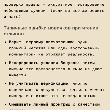
проверка правил + аккуратное тестирование
небольшими суммами (если вы всё же решите
играть).
Типичные ошибки новичков при чтении
отзывов
Верить первому впечатлению
: один
громкий негатив или один восторженный
комментарий не отражает реальность.
Игнорировать условия бонусов
: потом
именно это превращается в «мне не дают
вывести».
Не учитывать верификацию
: многие
вспоминают о документах только в момент
вывода и считают это неожиданностью.
Смешивать личный проигрыш с качеством