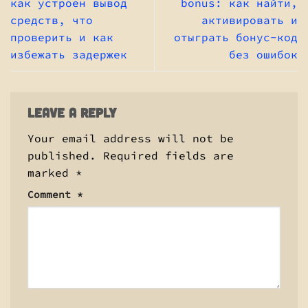
как устроен вывод
bonus: как найти,
средств, что
активировать и
проверить и как
отыграть бонус-код
избежать задержек
без ошибок
Leave a Reply
Your email address will not be
published.
Required fields are
marked
*
Comment
*