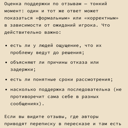
Оценка поддержки по отзывам — тонкий
момент: один и тот же ответ может
показаться «формальным» или «корректным»
в зависимости от ожиданий игрока. Что
действительно важно:
есть ли у людей ощущение, что их
проблему ведут до решения;
объясняют ли причины отказа или
задержки;
есть ли понятные сроки рассмотрения;
насколько поддержка последовательна (не
противоречит сама себе в разных
сообщениях).
Если вы видите отзывы, где авторы
приводят переписку в пересказе и там есть