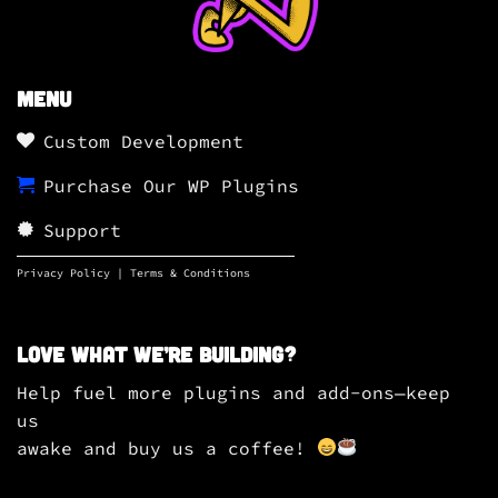
Menu
Custom Development
Purchase Our WP Plugins
Support
Privacy Policy
|
Terms & Conditions
Love what we’re building?
Help fuel more plugins and add-ons—keep
us
awake and buy us a coffee!