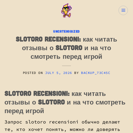
Skip
to
content
UNCATEGORIZED
slotoro recensioni: как читать
отзывы о Slotoro и на что
смотреть перед игрой
POSTED ON
JULY 5, 2026
BY
BACKUP_73C45C
slotoro recensioni: как читать
отзывы о Slotoro и на что смотреть
перед игрой
Запрос slotoro recensioni обычно делают
те, кто хочет понять, можно ли доверять