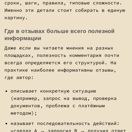
сроки, шаги, правила, типовые сложности.
Именно эти детали стоит собирать в единую
картину.
Где в отзывах больше всего полезной
информации
Даже если вы читаете мнения на разных
площадках, полезность комментария почти
всегда определяется его структурой. На
практике наиболее информативны отзывы,
где автор:
описывает конкретную ситуацию
(например, запрос на вывод, проверка
документов, проблема с платёжным
методом);
называет последовательность действий:
«сделал A → запросил B → получил ответ