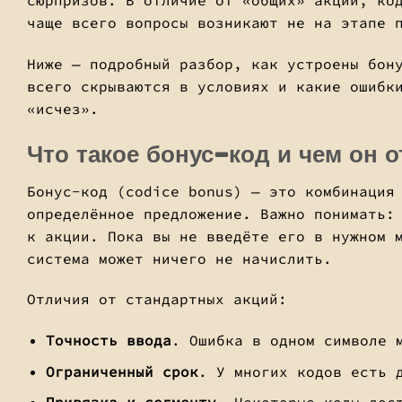
сюрпризов. В отличие от «общих» акций, ко
чаще всего вопросы возникают не на этапе 
Ниже — подробный разбор, как устроены бон
всего скрываются в условиях и какие ошибк
«исчез».
Что такое бонус-код и чем он 
Бонус-код (codice bonus) — это комбинация
определённое предложение. Важно понимать:
к акции. Пока вы не введёте его в нужном 
система может ничего не начислить.
Отличия от стандартных акций:
Точность ввода
. Ошибка в одном символе 
Ограниченный срок
. У многих кодов есть 