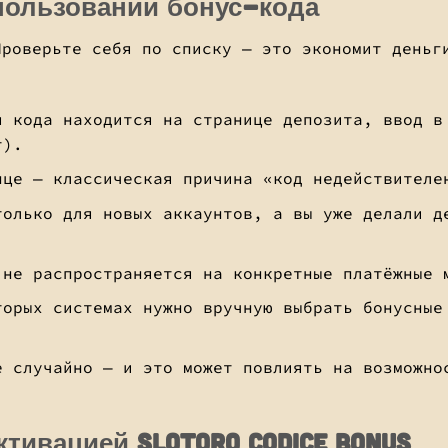
пользовании бонус-кода
Проверьте себя по списку — это экономит деньг
я кода находится на странице депозита, ввод в
т).
нце — классическая причина «код недействителе
только для новых аккаунтов, а вы уже делали д
 не распространяется на конкретные платёжные 
торых системах нужно вручную выбрать бонусные
.
е случайно — и это может повлиять на возможно
ктивацией slotoro codice bonus