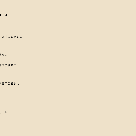
и и
 «Промо»
н».
епозит
методы.
сть