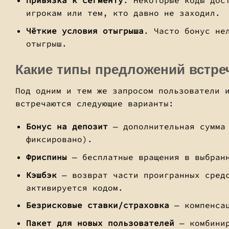
Привязка к сегменту
. Некоторые коды дос
игрокам или тем, кто давно не заходил.
Чёткие условия отыгрыша
. Часто бонус не
отыгрыш.
Какие типы предложений встреч
Под одним и тем же запросом пользователи 
встречаются следующие варианты:
Бонус на депозит
— дополнительная сумма 
фиксировано).
Фриспины
— бесплатные вращения в выбранн
Кэшбэк
— возврат части проигранных средс
активируется кодом.
Безрисковые ставки/страховка
— компенсац
Пакет для новых пользователей
— комбинир