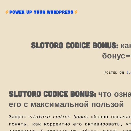
Skip
to
POWER UP YOUR WORDPRESS
content
Slotoro codice bonus: ка
бонус-
POSTED ON
JU
Slotoro codice bonus: что озн
его с максимальной пользой
Запрос
slotoro codice bonus
обычно означае
понять, как корректно его активировать, ч