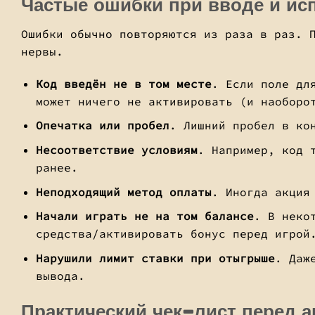
Частые ошибки при вводе и ис
Ошибки обычно повторяются из раза в раз. 
нервы.
Код введён не в том месте
. Если поле дл
может ничего не активировать (и наоборо
Опечатка или пробел
. Лишний пробел в ко
Несоответствие условиям
. Например, код 
ранее.
Неподходящий метод оплаты
. Иногда акция
Начали играть не на том балансе
. В неко
средства/активировать бонус перед игрой
Нарушили лимит ставки при отыгрыше
. Даж
вывода.
Практический чек-лист перед а