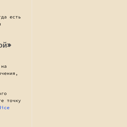
гда есть
я
ой»
 на
ичения,
ого
те точку
dice