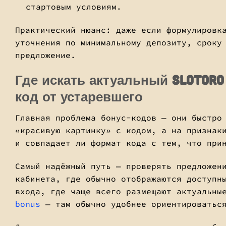
стартовым условиям.
Практический нюанс: даже если формулировк
уточнения по минимальному депозиту, сроку
предложение.
Где искать актуальный slotoro
код от устаревшего
Главная проблема бонус-кодов — они быстро
«красивую картинку» с кодом, а на признак
и совпадает ли формат кода с тем, что при
Самый надёжный путь — проверять предложен
кабинета, где обычно отображаются доступн
входа, где чаще всего размещают актуальны
bonus
— там обычно удобнее ориентироваться