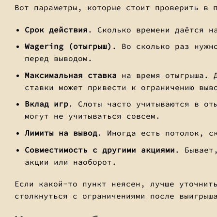
Вот параметры, которые стоит проверить в 
Срок действия
. Сколько времени даётся н
Wagering (отыгрыш)
. Во сколько раз нужн
перед выводом.
Максимальная ставка
на время отыгрыша. Д
ставки может привести к ограничению выв
Вклад игр
. Слоты часто учитываются в от
могут не учитываться совсем.
Лимиты на вывод
. Иногда есть потолок, с
Совместимость с другими акциями
. Бывает
акции или наоборот.
Если какой-то пункт неясен, лучше уточнит
столкнуться с ограничениями после выигрыш