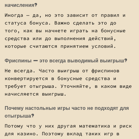
начисления?
Иногда — да, но это зависит от правил и
статуса бонуса. Важно сделать это до
того, как вы начнете играть на бонусные
средства или до выполнения действий,
которые считаются принятием условий.
Фриспины — это всегда выводимый выигрыш?
Не всегда. Часто выигрыш от фриспинов
конвертируется в бонусные средства и
требует отыгрыша. Уточняйте, в каком виде
начисляется выигрыш.
Почему настольные игры часто не подходят для
отыгрыша?
Потому что у них другая математика и риск
для казино. Поэтому вклад таких игр в