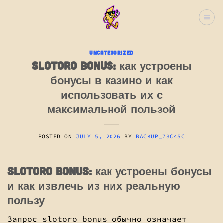
Skip
to
content
UNCATEGORIZED
slotoro bonus: как устроены
бонусы в казино и как
использовать их с
максимальной пользой
POSTED ON
JULY 5, 2026
BY
BACKUP_73C45C
slotoro bonus: как устроены бонусы
и как извлечь из них реальную
пользу
Запрос slotoro bonus обычно означает