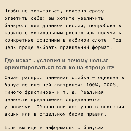
Чтобы не запутаться, полезно сразу
ответить себе: вы хотите увеличить
банкролл для длинной сессии, попробовать
казино с минимальным риском или получить
конкретные фриспины в любимом слоте. Под
цель проще выбрать правильный формат.
Где искать условия и почему нельзя
ориентироваться только на «процент»
Самая распространенная ошибка — оценивать
бонус по внешней «витрине»: 100%, 200%,
«много фриспинов» и т. д. Реальная
ценность предложения определяется
условиями. Обычно они доступны в описании
акции или в отдельном блоке правил.
Если вы ищете информацию о бонусах