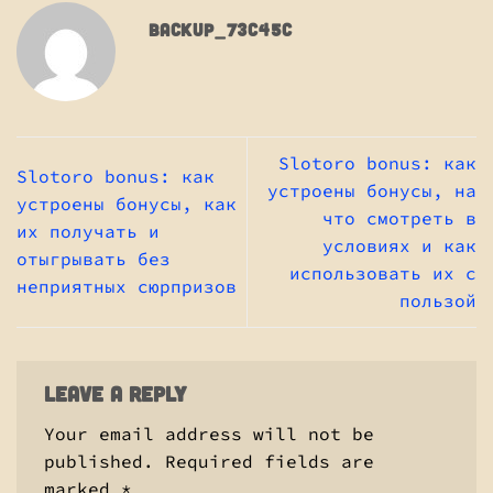
BACKUP_73C45C
Slotoro bonus: как
Slotoro bonus: как
устроены бонусы, на
устроены бонусы, как
что смотреть в
их получать и
условиях и как
отыгрывать без
использовать их с
неприятных сюрпризов
пользой
Leave a Reply
Your email address will not be
published.
Required fields are
marked
*