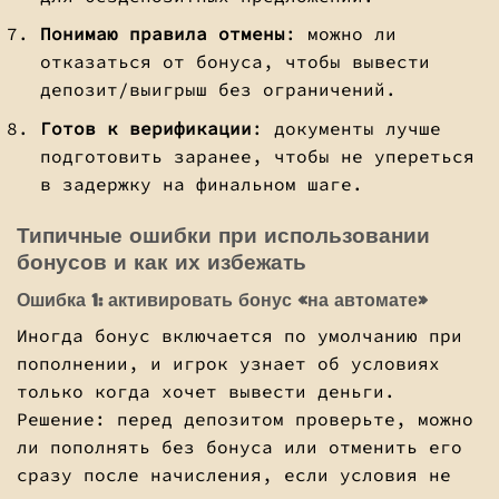
Понимаю правила отмены
: можно ли
отказаться от бонуса, чтобы вывести
депозит/выигрыш без ограничений.
Готов к верификации
: документы лучше
подготовить заранее, чтобы не упереться
в задержку на финальном шаге.
Типичные ошибки при использовании
бонусов и как их избежать
Ошибка 1: активировать бонус «на автомате»
Иногда бонус включается по умолчанию при
пополнении, и игрок узнает об условиях
только когда хочет вывести деньги.
Решение: перед депозитом проверьте, можно
ли пополнять без бонуса или отменить его
сразу после начисления, если условия не