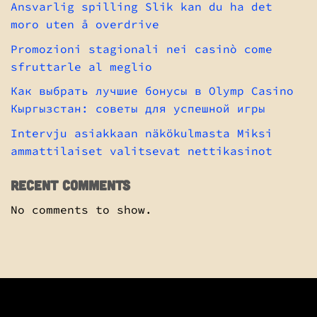
Ansvarlig spilling Slik kan du ha det
moro uten å overdrive
Promozioni stagionali nei casinò come
sfruttarle al meglio
Как выбрать лучшие бонусы в Olymp Casino
Кыргызстан: советы для успешной игры
Intervju asiakkaan näkökulmasta Miksi
ammattilaiset valitsevat nettikasinot
Recent Comments
No comments to show.