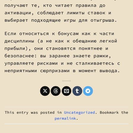
получают те, кто читает правила до
активации, соблюдает лимиты ставок и
выбирает подходящие игры для отыгрыша.
Если относиться к бонусам как к части
дисциплины (а не как к обещанию легкой
прибыли), они становятся понятнее и
безопаснее: вы заранее знаете рамки,
управляете рисками и не сталкиваетесь с
неприятными сюрпризами в момент вывода.
This entry was posted in
Uncategorized
. Bookmark the
permalink
.