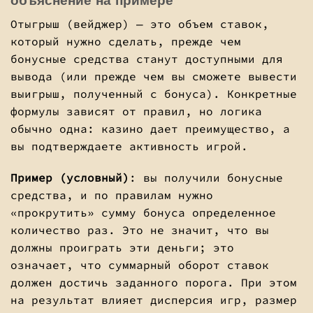
Отыгрыш (вейджер) — это объем ставок,
который нужно сделать, прежде чем
бонусные средства станут доступными для
вывода (или прежде чем вы сможете вывести
выигрыш, полученный с бонуса). Конкретные
формулы зависят от правил, но логика
обычно одна: казино дает преимущество, а
вы подтверждаете активность игрой.
Пример (условный)
: вы получили бонусные
средства, и по правилам нужно
«прокрутить» сумму бонуса определенное
количество раз. Это не значит, что вы
должны проиграть эти деньги; это
означает, что суммарный оборот ставок
должен достичь заданного порога. При этом
на результат влияет дисперсия игр, размер