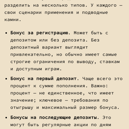
разделить на несколько типов. У каждого —
свои сценарии применения и подводные
камни.
Бонус за регистрацию
. Может быть с
депозитом или без депозита. Без
депозитный вариант выглядит
привлекательно, но обычно имеет самые
строгие ограничения по выводу, ставкам
и доступным играм.
Бонус на первый депозит
. Чаще всего это
процент к сумме пополнения. Важно:
процент — не единственное, что имеет
значение; ключевое — требования по
отыгрышу и максимальный размер бонуса.
Бонусы на последующие депозиты
. Это
могут быть регулярные акции по дням