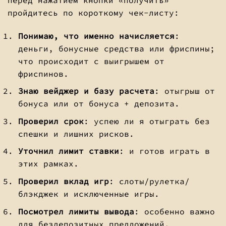
пройдитесь по короткому чек-листу:
Понимаю, что именно начисляется
:
деньги, бонусные средства или фриспины;
что происходит с выигрышем от
фриспинов.
Знаю вейджер и базу расчета
: отыгрыш от
бонуса или от бонуса + депозита.
Проверил срок
: успею ли я отыграть без
спешки и лишних рисков.
Уточнил лимит ставки
: и готов играть в
этих рамках.
Проверил вклад игр
: слоты/рулетка/
блэкджек и исключенные игры.
Посмотрел лимиты вывода
: особенно важно
для бездепозитных предложений.