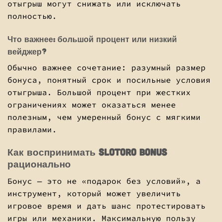
отыгрыш могут снижать или исключать
полностью.
Что важнее: большой процент или низкий
вейджер?
Обычно важнее сочетание: разумный размер
бонуса, понятный срок и посильные условия
отыгрыша. Большой процент при жестких
ограничениях может оказаться менее
полезным, чем умеренный бонус с мягкими
правилами.
Как воспринимать slotoro bonus
рационально
Бонус — это не «подарок без условий», а
инструмент, который может увеличить
игровое время и дать шанс протестировать
игры или механики. Максимальную пользу