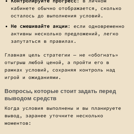
Контролируйте прогресс
: в личном
кабинете обычно отображается, сколько
осталось до выполнения условий.
Не смешивайте акции
: если одновременно
активны несколько предложений, легко
запутаться в правилах.
Главная цель стратегии — не «обогнать»
отыгрыш любой ценой, а пройти его в
рамках условий, сохраняя контроль над
игрой и ожиданиями.
Вопросы, которые стоит задать перед
выводом средств
Когда условия выполнены и вы планируете
вывод, заранее уточните несколько
моментов: