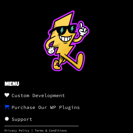
Menu
Custom Development
Purchase Our WP Plugins
Support
Privacy Policy
|
Terms & Conditions