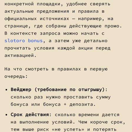
конкретной площадки, удобнее сверять
актуальные предложения и правила в
официальных источниках — например, на
странице, где собраны действующие промо.
В контексте запроса можно начать с
slotoro bonus
, а затем уже детально
прочитать условия каждой акции перед
активацией.
На что смотреть в правилах в первую
очередь:
Вейджер (требование по отыгрышу)
:
сколько раз нужно проставить сумму
бонуса или бонуса + депозита.
Срок действия
: сколько времени дается
на выполнение условий. Чем короче срок,
тем выше риск «не успеть» и потерять