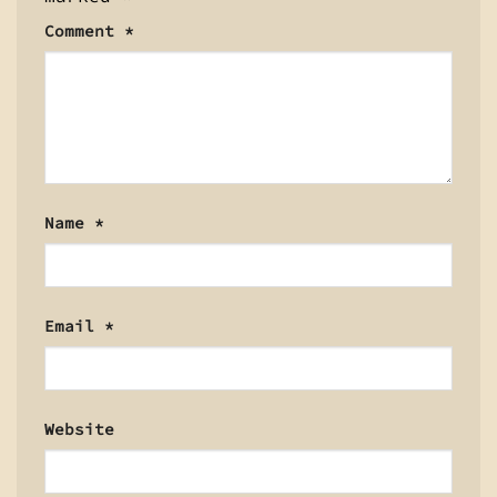
Comment
*
Name
*
Email
*
Website