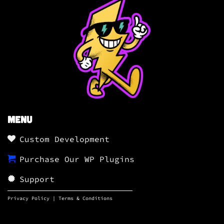
Menu
Custom Development
Purchase Our WP Plugins
Support
Privacy Policy
|
Terms & Conditions