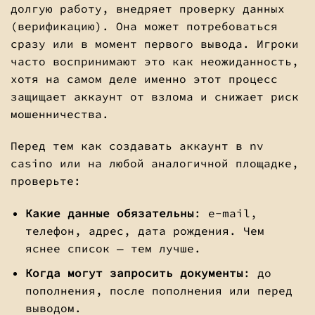
долгую работу, внедряет проверку данных
(верификацию). Она может потребоваться
сразу или в момент первого вывода. Игроки
часто воспринимают это как неожиданность,
хотя на самом деле именно этот процесс
защищает аккаунт от взлома и снижает риск
мошенничества.
Перед тем как создавать аккаунт в nv
casino или на любой аналогичной площадке,
проверьте:
Какие данные обязательны
: e-mail,
телефон, адрес, дата рождения. Чем
яснее список — тем лучше.
Когда могут запросить документы
: до
пополнения, после пополнения или перед
выводом.