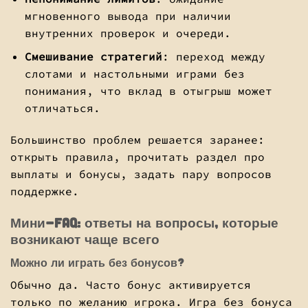
мгновенного вывода при наличии
внутренних проверок и очереди.
Смешивание стратегий
: переход между
слотами и настольными играми без
понимания, что вклад в отыгрыш может
отличаться.
Большинство проблем решается заранее:
открыть правила, прочитать раздел про
выплаты и бонусы, задать пару вопросов
поддержке.
Мини-FAQ: ответы на вопросы, которые
возникают чаще всего
Можно ли играть без бонусов?
Обычно да. Часто бонус активируется
только по желанию игрока. Игра без бонуса