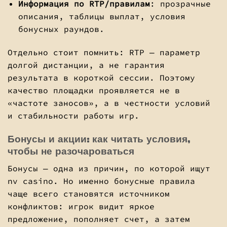
Информация по RTP/правилам
: прозрачные
описания, таблицы выплат, условия
бонусных раундов.
Отдельно стоит помнить: RTP — параметр
долгой дистанции, а не гарантия
результата в короткой сессии. Поэтому
качество площадки проявляется не в
«частоте заносов», а в честности условий
и стабильности работы игр.
Бонусы и акции: как читать условия,
чтобы не разочароваться
Бонусы — одна из причин, по которой ищут
nv casino. Но именно бонусные правила
чаще всего становятся источником
конфликтов: игрок видит яркое
предложение, пополняет счет, а затем