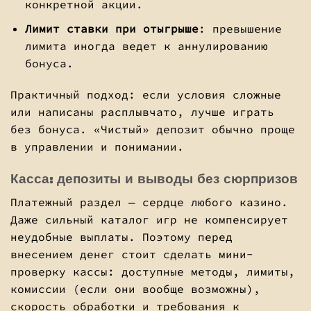
конкретной акции.
Лимит ставки при отыгрыше
: превышение
лимита иногда ведет к аннулированию
бонуса.
Практичный подход: если условия сложные
или написаны расплывчато, лучше играть
без бонуса. «Чистый» депозит обычно проще
в управлении и понимании.
Касса: депозиты и выводы без сюрпризов
Платежный раздел — сердце любого казино.
Даже сильный каталог игр не компенсирует
неудобные выплаты. Поэтому перед
внесением денег стоит сделать мини-
проверку кассы: доступные методы, лимиты,
комиссии (если они вообще возможны),
скорость обработки и требования к