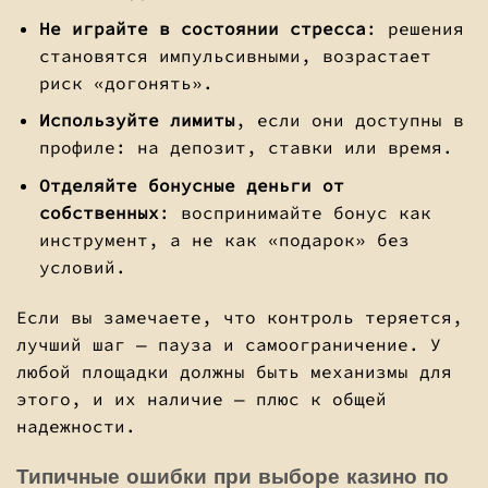
Не играйте в состоянии стресса
: решения
становятся импульсивными, возрастает
риск «догонять».
Используйте лимиты
, если они доступны в
профиле: на депозит, ставки или время.
Отделяйте бонусные деньги от
собственных
: воспринимайте бонус как
инструмент, а не как «подарок» без
условий.
Если вы замечаете, что контроль теряется,
лучший шаг — пауза и самоограничение. У
любой площадки должны быть механизмы для
этого, и их наличие — плюс к общей
надежности.
Типичные ошибки при выборе казино по