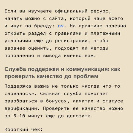
Если вы изучаете официальный ресурс,
начать можно с сайта, который чаще всего
и ищут по бренду:
nv
. На практике полезно
открыть раздел с правилами и платежными
условиями еще до регистрации, чтобы
заранее оценить, подходят ли методы
пополнения и вывода именно вам.
Служба поддержки и коммуникация: как
проверить качество до проблем
Поддержка важна не только «когда что-то
сломалось». Сильная служба помогает
разобраться в бонусах, лимитах и статусе
верификации. Проверить ее качество можно
за 5–10 минут еще до депозита.
Короткий чек: