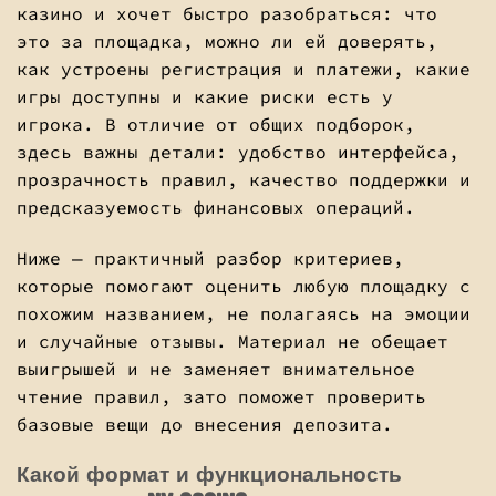
казино и хочет быстро разобраться: что
это за площадка, можно ли ей доверять,
как устроены регистрация и платежи, какие
игры доступны и какие риски есть у
игрока. В отличие от общих подборок,
здесь важны детали: удобство интерфейса,
прозрачность правил, качество поддержки и
предсказуемость финансовых операций.
Ниже — практичный разбор критериев,
которые помогают оценить любую площадку с
похожим названием, не полагаясь на эмоции
и случайные отзывы. Материал не обещает
выигрышей и не заменяет внимательное
чтение правил, зато поможет проверить
базовые вещи до внесения депозита.
Какой формат и функциональность