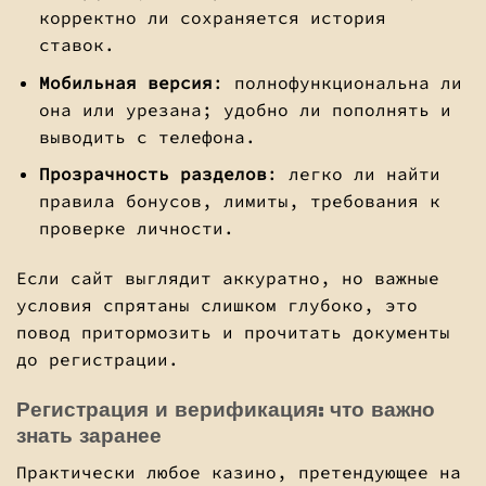
корректно ли сохраняется история
ставок.
Мобильная версия
: полнофункциональна ли
она или урезана; удобно ли пополнять и
выводить с телефона.
Прозрачность разделов
: легко ли найти
правила бонусов, лимиты, требования к
проверке личности.
Если сайт выглядит аккуратно, но важные
условия спрятаны слишком глубоко, это
повод притормозить и прочитать документы
до регистрации.
Регистрация и верификация: что важно
знать заранее
Практически любое казино, претендующее на