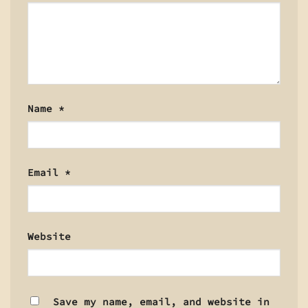
Name
*
Email
*
Website
Save my name, email, and website in