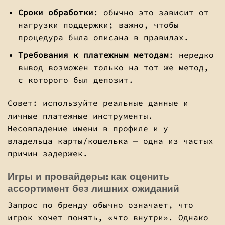
Сроки обработки
: обычно это зависит от
нагрузки поддержки; важно, чтобы
процедура была описана в правилах.
Требования к платежным методам
: нередко
вывод возможен только на тот же метод,
с которого был депозит.
Совет: используйте реальные данные и
личные платежные инструменты.
Несовпадение имени в профиле и у
владельца карты/кошелька — одна из частых
причин задержек.
Игры и провайдеры: как оценить
ассортимент без лишних ожиданий
Запрос по бренду обычно означает, что
игрок хочет понять, «что внутри». Однако