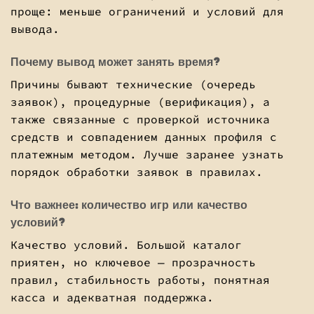
проще: меньше ограничений и условий для
вывода.
Почему вывод может занять время?
Причины бывают технические (очередь
заявок), процедурные (верификация), а
также связанные с проверкой источника
средств и совпадением данных профиля с
платежным методом. Лучше заранее узнать
порядок обработки заявок в правилах.
Что важнее: количество игр или качество
условий?
Качество условий. Большой каталог
приятен, но ключевое — прозрачность
правил, стабильность работы, понятная
касса и адекватная поддержка.