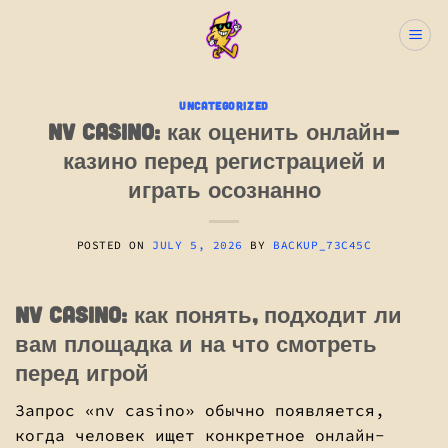
Skip
to
content
UNCATEGORIZED
nv casino: как оценить онлайн-
казино перед регистрацией и
играть осознанно
POSTED ON
JULY 5, 2026
BY
BACKUP_73C45C
nv casino: как понять, подходит ли
вам площадка и на что смотреть
перед игрой
Запрос «nv casino» обычно появляется,
когда человек ищет конкретное онлайн-